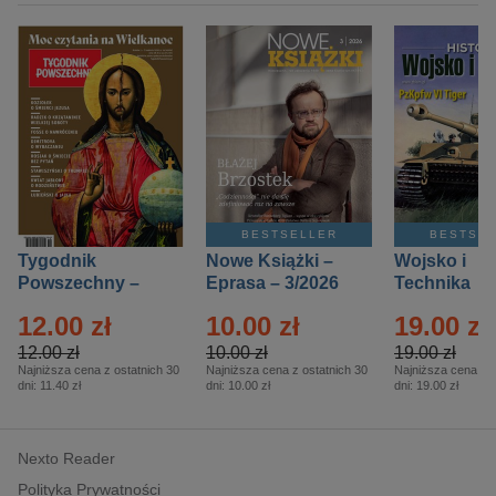
BESTSELLER
BESTSE
Tygodnik
Nowe Książki –
Wojsko i
Powszechny –
Eprasa – 3/2026
Technika
Eprasa – 14/2026
Historia – E
12.00 zł
10.00 zł
19.00 zł
– 2/2026
12.00 zł
10.00 zł
19.00 zł
Najniższa cena z ostatnich 30
Najniższa cena z ostatnich 30
Najniższa cena z o
dni:
11.40 zł
dni:
10.00 zł
dni:
19.00 zł
Nexto Reader
Polityka Prywatności