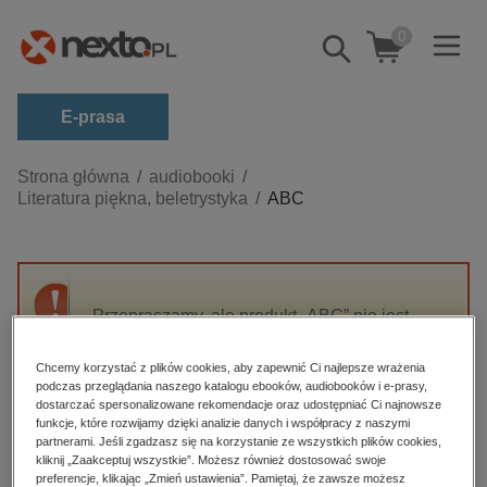
0
Pokaż/schowaj
wyszukiwarkę
E-prasa
Kategorie
Strona główna
audiobooki
Literatura piękna, beletrystyka
ABC
Zobacz wszystkie E-prasa
budownictwo, aranżacja wnętrz
biznesowe, branżowe, gospodarka
Przepraszamy, ale produkt „ABC” nie jest
darmowe wydania
dostępny.
dzienniki
Chcemy korzystać z plików cookies, aby zapewnić Ci najlepsze wrażenia
podczas przeglądania naszego katalogu ebooków, audiobooków i e-prasy,
edukacja
High-contrast mode
dostarczać spersonalizowane rekomendacje oraz udostępniać Ci najnowsze
hobby, sport, rozrywka
funkcje, które rozwijamy dzięki analizie danych i współpracy z naszymi
partnerami. Jeśli zgadzasz się na korzystanie ze wszystkich plików cookies,
Polecane
komputery, internet, technologie, informatyka
kliknij „Zaakceptuj wszystkie”. Możesz również dostosować swoje
preferencje, klikając „Zmień ustawienia”. Pamiętaj, że zawsze możesz