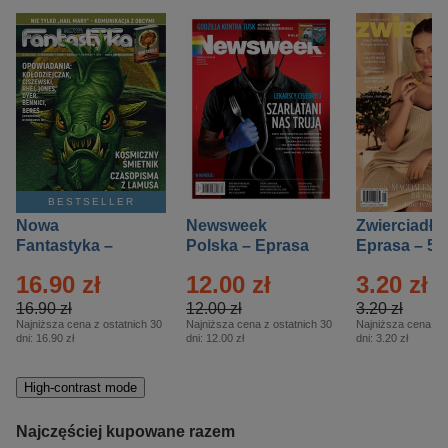
BESTSELLER
Nowa
Newsweek
Zwierciadło
Fantastyka –
Polska – Eprasa
Eprasa – 5/
Eprasa – 5/2026
– 13/2026
16.90 zł
12.00 zł
3.20 zł
16.90 zł
12.00 zł
3.20 zł
Najniższa cena z ostatnich 30
Najniższa cena z ostatnich 30
Najniższa cena z o
dni:
16.90 zł
dni:
12.00 zł
dni:
3.20 zł
High-contrast mode
Najczęściej kupowane razem