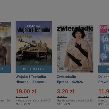
ER
BESTSELLER
B
Wojsko i Technika
Zwierciadło –
Dzienn
6
Historia – Eprasa –
Eprasa – 6/2026
Prawn
2/2026
74/20
19.00 zł
3.20 zł
11.9
19.00 zł
3.20 zł
11.90 z
tnich 30
Najniższa cena z ostatnich 30
Najniższa cena z ostatnich 30
Najniższ
dni:
19.00 zł
dni:
3.20 zł
dni:
11.31