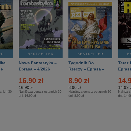
ER
BESTSELLER
BESTSELLER
B
ika
Nowa Fantastyka –
Tygodnik Do
Teraz 
ie
Eprasa – 4/2026
Rzeczy – Eprasa –
Eprasa
rasa
14/2026
16.90 zł
8.90 zł
14.9
16.90 zł
8.90 zł
14.99 z
tnich 30
Najniższa cena z ostatnich 30
Najniższa cena z ostatnich 30
Najniższ
dni:
16.90 zł
dni:
8.90 zł
dni:
14.99