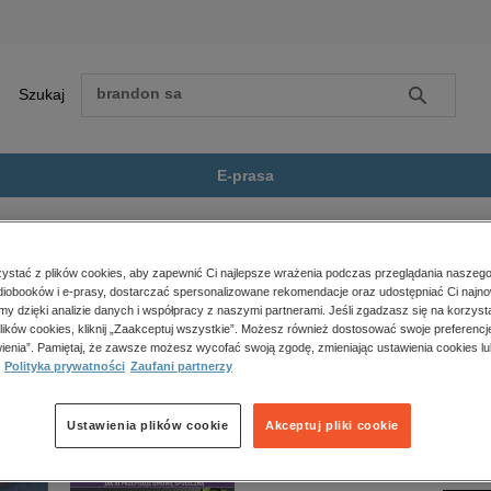
Szukaj
Szukaj
E-prasa
yków
Angielski na mp3. Konwersacje...
Zobacz wszystkie E-prasa
polityka, społeczno-informacyjne
stać z plików cookies, aby zapewnić Ci najlepsze wrażenia podczas przeglądania naszego
iobooków i e-prasy, dostarczać spersonalizowane rekomendacje oraz udostępniać Ci najno
psychologiczne
p3. Konwersacje dla początkujących” nie jest dostępny.
amy dzięki analizie danych i współpracy z naszymi partnerami. Jeśli zgadzasz się na korzyst
inne
lików cookies, kliknij „Zaakceptuj wszystkie”. Możesz również dostosować swoje preferencje
popularno-naukowe
ienia”. Pamiętaj, że zawsze możesz wycofać swoją zgodę, zmieniając ustawienia cookies lu
Polityka prywatności
Zaufani partnerzy
historia
zdrowie
religie
Ustawienia plików cookie
Akceptuj pliki cookie