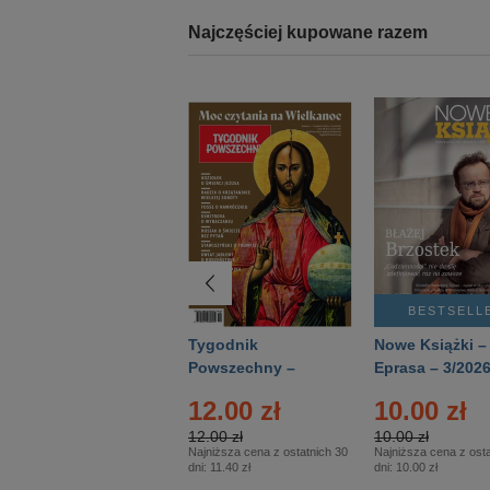
Najczęściej kupowane razem
BESTSELLER
BESTSELL
Technika
Tygodnik
Nowe Książki –
Wojskowa Historia
Powszechny –
Eprasa – 3/202
- Numer specjalny
Eprasa – 14/2026
12.00 zł
10.00 zł
– Eprasa – 2/2026
12.00 zł
10.00 zł
Najniższa cena z ostatnich 30
Najniższa cena z osta
dni:
11.40 zł
dni:
10.00 zł