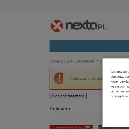
Kategorie
Strona główna
audiobooki
Języki i nauka jęz
budownictwo, aranżacja wnętrz
Chcemy korzy
ebooków, aud
biznesowe, branżowe, gospodarka
Przepraszamy, ale produkt „Angielski na m
które rozwij
darmowe wydania
wszystkich p
dzienniki
„Zmień ustaw
High-contrast mode
przeglądarki.
edukacja
hobby, sport, rozrywka
Polecane
komputery, internet, technologie,
informatyka
kobiece, lifestyle, kultura