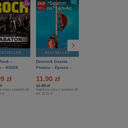
ESTSELLER
BESTSELLER
BESTSELLER
Rock –
Dziennik Gazeta
Świat Wiedzy
 – 4/2026
Prawna – Eprasa –
Historia – Eprasa –
83/2026
2/2026
9 zł
11.90 zł
13.99 zł
ł
11.90 zł
13.99 zł
a cena z ostatnich 30
Najniższa cena z ostatnich 30
Najniższa cena z ostatnich 30
 zł
dni:
11.31 zł
dni:
13.99 zł