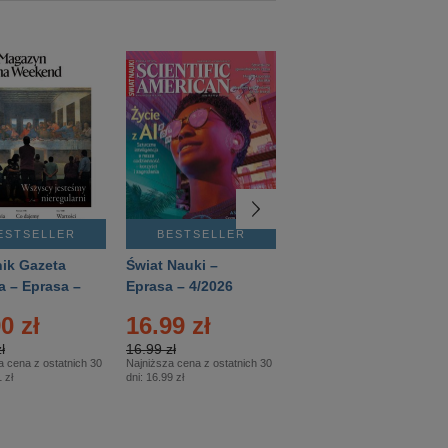
ESTSELLER
BESTSELLER
BESTSELLER
ik Gazeta
Świat Nauki –
Mówią Wieki –
a – Eprasa –
Eprasa – 4/2026
Eprasa – 3/2026
26
0 zł
16.99 zł
12.50 zł
ł
16.99 zł
12.50 zł
a cena z ostatnich 30
Najniższa cena z ostatnich 30
Najniższa cena z ostatnich 30
 zł
dni:
16.99 zł
dni:
12.50 zł