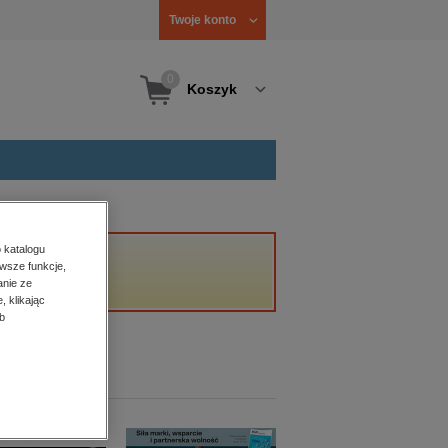
Twoje konto
0
Koszyk
 katalogu
wsze funkcje,
anie ze
, klikając
b