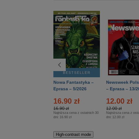
BESTSELLER
BESTSELLER
Deutsch Aktuell –
Nowa Fantastyka –
Newsweek Pols
Eprasa – 2/2026
Eprasa – 5/2026
– Eprasa – 13/2
16.90 zł
12.00 zł
16.90 zł
12.00 zł
Najniższa cena z ostatnich 30
Najniższa cena z osta
dni:
16.90 zł
dni:
12.00 zł
High-contrast mode