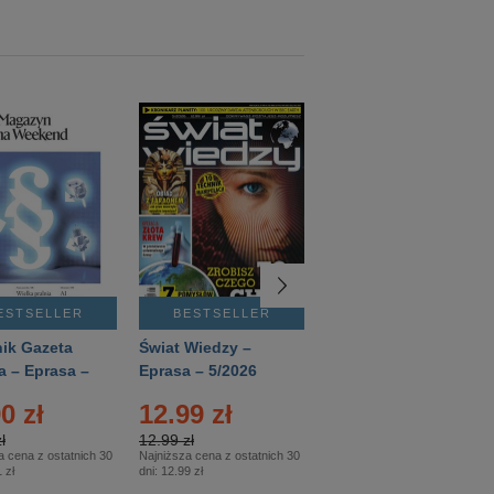
ESTSELLER
BESTSELLER
BESTSELLER
ik Gazeta
Świat Wiedzy –
T3 – Eprasa –
a – Eprasa –
Eprasa – 5/2026
4/2026
26
0 zł
12.99 zł
9.50 zł
ł
12.99 zł
9.50 zł
a cena z ostatnich 30
Najniższa cena z ostatnich 30
Najniższa cena z ostatnich 30
 zł
dni:
12.99 zł
dni:
11.90 zł