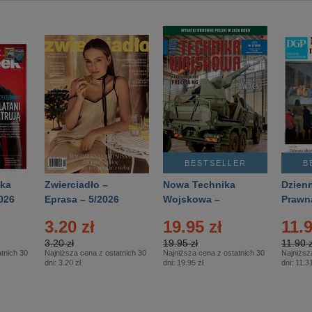
BESTSELLER
B
ka
Zwierciadło –
Nowa Technika
Dzienn
026
Eprasa – 5/2026
Wojskowa –
Prawn
Eprasa – 2/2026
65/20
3.20 zł
19.95 zł
11.9
3.20 zł
19.95 zł
11.90 z
tnich 30
Najniższa cena z ostatnich 30
Najniższa cena z ostatnich 30
Najniższ
dni:
3.20 zł
dni:
19.95 zł
dni:
11.31