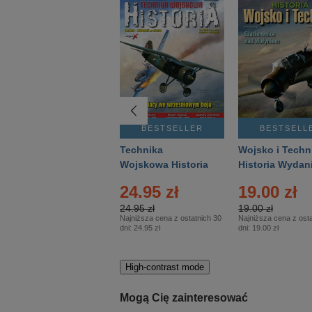
BESTSELLER
BESTSELLER
BESTSELL
Gość Niedzielny -
Technika
Wojsko i Techn
Warszawski –
Wojskowa Historia
Historia Wydan
Eprasa – 14/2026
– Eprasa – 2/2026
Specjalne – Ep
24.95 zł
19.00 zł
– 2/2026
24.95 zł
19.00 zł
Najniższa cena z ostatnich 30
Najniższa cena z osta
dni:
24.95 zł
dni:
19.00 zł
High-contrast mode
Mogą Cię zainteresować