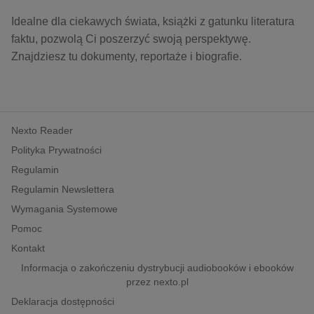
kobiece, lifestyle, kultura
Idealne dla ciekawych świata, książki z gatunku literatura
polityka, społeczno-informacyjne
faktu, pozwolą Ci poszerzyć swoją perspektywę.
psychologiczne
Znajdziesz tu dokumenty, reportaże i biografie.
inne
popularno-naukowe
historia
Nexto Reader
zdrowie
Polityka Prywatności
religie
Regulamin
Regulamin Newslettera
Wymagania Systemowe
Pomoc
Kontakt
Informacja o zakończeniu dystrybucji audiobooków i ebooków
przez nexto.pl
Deklaracja dostępności