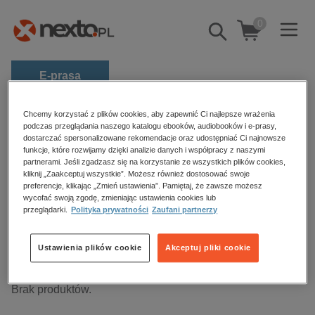
0
Pokaż/schowaj
wyszukiwarkę
E-prasa
Kategorie
Strona główna
audiobooki
Chcemy korzystać z plików cookies, aby zapewnić Ci najlepsze wrażenia
podczas przeglądania naszego katalogu ebooków, audiobooków i e-prasy,
Dokument, literatura faktu, reportaże, biografie
Zobacz wszystkie E-prasa
dostarczać spersonalizowane rekomendacje oraz udostępniać Ci najnowsze
funkcje, które rozwijamy dzięki analizie danych i współpracy z naszymi
partnerami. Jeśli zgadzasz się na korzystanie ze wszystkich plików cookies,
budownictwo, aranżacja wnętrz
kliknij „Zaakceptuj wszystkie”. Możesz również dostosować swoje
Dokument, literatura faktu,
preferencje, klikając „Zmień ustawienia”. Pamiętaj, że zawsze możesz
biznesowe, branżowe, gospodarka
reportaże, biografie – audiobooki
wycofać swoją zgodę, zmieniając ustawienia cookies lub
darmowe wydania
przeglądarki.
Polityka prywatności
Zaufani partnerzy
dzienniki
Ustawienia plików cookie
Akceptuj pliki cookie
edukacja
Sortowanie
Filtrowanie
hobby, sport, rozrywka
Brak produktów.
komputery, internet, technologie, informatyka