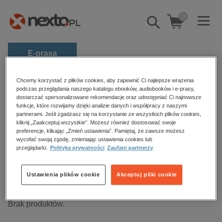
0
Pokaż/schowaj
wyszukiwarkę
E-prasa
Kategorie
Strona główna
audiobooki
Chcemy korzystać z plików cookies, aby zapewnić Ci najlepsze wrażenia
podczas przeglądania naszego katalogu ebooków, audiobooków i e-prasy,
Dokument, literatura faktu, reportaże, biografie
Zobacz wszystkie E-prasa
dostarczać spersonalizowane rekomendacje oraz udostępniać Ci najnowsze
funkcje, które rozwijamy dzięki analizie danych i współpracy z naszymi
partnerami. Jeśli zgadzasz się na korzystanie ze wszystkich plików cookies,
budownictwo, aranżacja wnętrz
kliknij „Zaakceptuj wszystkie”. Możesz również dostosować swoje
Dokument, literatura faktu,
preferencje, klikając „Zmień ustawienia”. Pamiętaj, że zawsze możesz
biznesowe, branżowe, gospodarka
reportaże, biografie – audiobooki
wycofać swoją zgodę, zmieniając ustawienia cookies lub
darmowe wydania
przeglądarki.
Polityka prywatności
Zaufani partnerzy
dzienniki
Ustawienia plików cookie
Akceptuj pliki cookie
edukacja
Sortowanie
Filtrowanie
hobby, sport, rozrywka
Brak produktów.
komputery, internet, technologie, informatyka