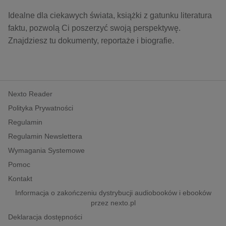
kobiece, lifestyle, kultura
Idealne dla ciekawych świata, książki z gatunku literatura
polityka, społeczno-informacyjne
faktu, pozwolą Ci poszerzyć swoją perspektywę.
psychologiczne
Znajdziesz tu dokumenty, reportaże i biografie.
inne
popularno-naukowe
historia
Nexto Reader
zdrowie
Polityka Prywatności
religie
Regulamin
Regulamin Newslettera
Wymagania Systemowe
Pomoc
Kontakt
Informacja o zakończeniu dystrybucji audiobooków i ebooków
przez nexto.pl
Deklaracja dostępności