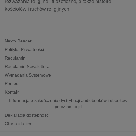
kobiece, lifestyle, kultura
rozważania religijne i filozoficzne, a także historie
kościołów i ruchów religijnych.
polityka, społeczno-informacyjne
psychologiczne
inne
Nexto Reader
popularno-naukowe
Polityka Prywatności
historia
Regulamin
zdrowie
Regulamin Newslettera
religie
Wymagania Systemowe
Pomoc
Kontakt
Informacja o zakończeniu dystrybucji audiobooków i ebooków
przez nexto.pl
Deklaracja dostępności
Oferta dla firm