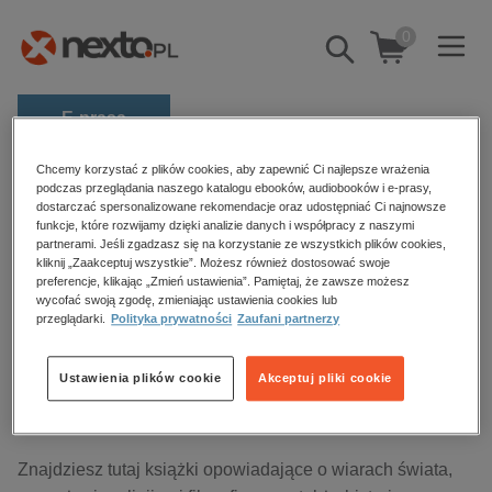
0
Pokaż/schowaj
wyszukiwarkę
E-prasa
Kategorie
Chcemy korzystać z plików cookies, aby zapewnić Ci najlepsze wrażenia
Strona główna
audiobooki
Duchowość i religia
podczas przeglądania naszego katalogu ebooków, audiobooków i e-prasy,
dostarczać spersonalizowane rekomendacje oraz udostępniać Ci najnowsze
Zobacz wszystkie E-prasa
funkcje, które rozwijamy dzięki analizie danych i współpracy z naszymi
partnerami. Jeśli zgadzasz się na korzystanie ze wszystkich plików cookies,
Duchowość i religia – audiobooki
budownictwo, aranżacja wnętrz
kliknij „Zaakceptuj wszystkie”. Możesz również dostosować swoje
preferencje, klikając „Zmień ustawienia”. Pamiętaj, że zawsze możesz
biznesowe, branżowe, gospodarka
wycofać swoją zgodę, zmieniając ustawienia cookies lub
przeglądarki.
Polityka prywatności
Zaufani partnerzy
darmowe wydania
Sortowanie
Filtrowanie
dzienniki
Ustawienia plików cookie
Akceptuj pliki cookie
edukacja
Brak produktów.
hobby, sport, rozrywka
komputery, internet, technologie, informatyka
Znajdziesz tutaj książki opowiadające o wiarach świata,