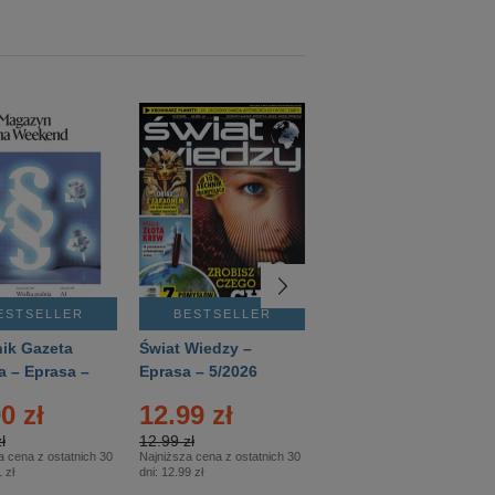
ESTSELLER
BESTSELLER
BESTSELLER
ik Gazeta
Świat Wiedzy –
T3 – Eprasa –
a – Eprasa –
Eprasa – 5/2026
4/2026
26
0 zł
12.99 zł
9.50 zł
ł
12.99 zł
9.50 zł
a cena z ostatnich 30
Najniższa cena z ostatnich 30
Najniższa cena z ostatnich 30
 zł
dni:
12.99 zł
dni:
11.90 zł