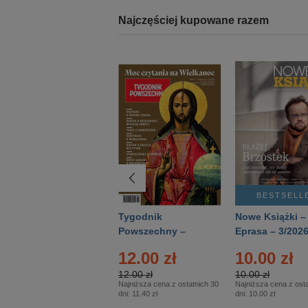
Najczęściej kupowane razem
BESTSELLER
BESTSELL
Technika
Tygodnik
Nowe Książki –
Wojskowa Historia
Powszechny –
Eprasa – 3/202
- Numer specjalny
Eprasa – 14/2026
12.00 zł
10.00 zł
– Eprasa – 2/2026
12.00 zł
10.00 zł
Najniższa cena z ostatnich 30
Najniższa cena z osta
dni:
11.40 zł
dni:
10.00 zł