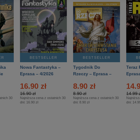
ER
BESTSELLER
BESTSELLER
B
ika
Nowa Fantastyka –
Tygodnik Do
Teraz 
ie
Eprasa – 4/2026
Rzeczy – Eprasa –
Eprasa
rasa
14/2026
16.90 zł
8.90 zł
14.9
16.90 zł
8.90 zł
14.99 z
tnich 30
Najniższa cena z ostatnich 30
Najniższa cena z ostatnich 30
Najniższ
dni:
16.90 zł
dni:
8.90 zł
dni:
14.99