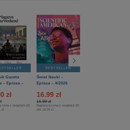
ESTSELLER
BESTSELLER
BESTSELLER
ik Gazeta
Świat Nauki –
Mówią Wieki –
a – Eprasa –
Eprasa – 4/2026
Eprasa – 3/2026
26
0 zł
16.99 zł
12.50 zł
ł
16.99 zł
12.50 zł
a cena z ostatnich 30
Najniższa cena z ostatnich 30
Najniższa cena z ostatnich 30
 zł
dni:
16.99 zł
dni:
12.50 zł