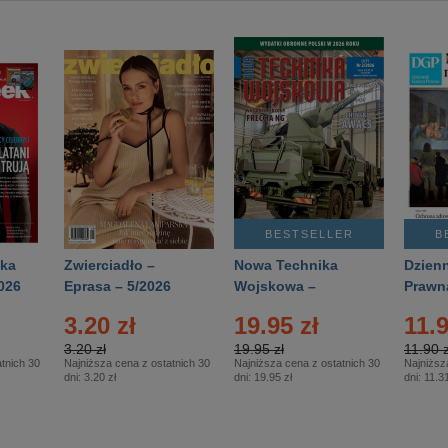
BESTSELLER
B
ka
Zwierciadło –
Nowa Technika
Dzienn
026
Eprasa – 5/2026
Wojskowa –
Prawn
Eprasa – 2/2026
65/20
3.20 zł
19.95 zł
11.9
3.20 zł
19.95 zł
11.90 z
tnich 30
Najniższa cena z ostatnich 30
Najniższa cena z ostatnich 30
Najniższ
dni:
3.20 zł
dni:
19.95 zł
dni:
11.31