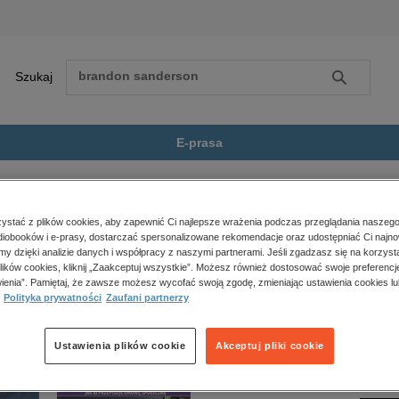
Szukaj
Szukaj
E-prasa
 thriller
Głowa Minotaura
Zobacz wszystkie E-prasa
polityka, społeczno-informacyjne
stać z plików cookies, aby zapewnić Ci najlepsze wrażenia podczas przeglądania naszego
iobooków i e-prasy, dostarczać spersonalizowane rekomendacje oraz udostępniać Ci najno
psychologiczne
a” nie jest dostępny.
amy dzięki analizie danych i współpracy z naszymi partnerami. Jeśli zgadzasz się na korzyst
inne
lików cookies, kliknij „Zaakceptuj wszystkie”. Możesz również dostosować swoje preferencje
popularno-naukowe
ienia”. Pamiętaj, że zawsze możesz wycofać swoją zgodę, zmieniając ustawienia cookies lu
Polityka prywatności
Zaufani partnerzy
historia
zdrowie
religie
Ustawienia plików cookie
Akceptuj pliki cookie