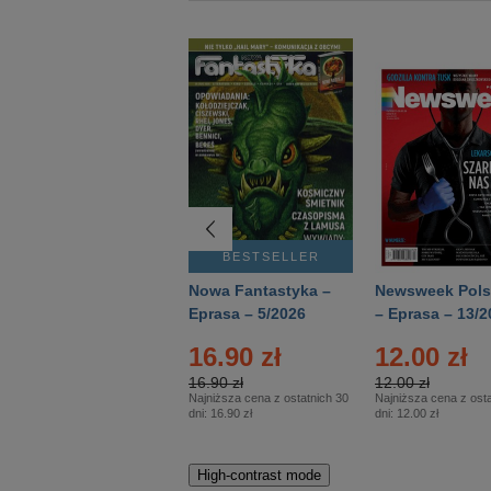
BESTSELLER
BESTSELLER
Deutsch Aktuell –
Nowa Fantastyka –
Newsweek Pols
Eprasa – 2/2026
Eprasa – 5/2026
– Eprasa – 13/2
16.90 zł
12.00 zł
16.90 zł
12.00 zł
Najniższa cena z ostatnich 30
Najniższa cena z osta
dni:
16.90 zł
dni:
12.00 zł
High-contrast mode