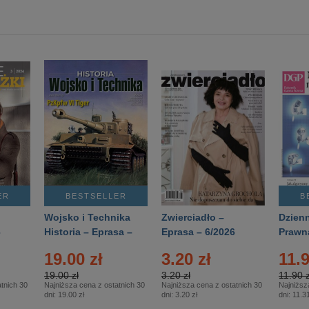
ER
BESTSELLER
B
Wojsko i Technika
Zwierciadło –
Dzienn
6
Historia – Eprasa –
Eprasa – 6/2026
Prawn
2/2026
74/20
19.00 zł
3.20 zł
11.9
19.00 zł
3.20 zł
11.90 z
tnich 30
Najniższa cena z ostatnich 30
Najniższa cena z ostatnich 30
Najniższ
dni:
19.00 zł
dni:
3.20 zł
dni:
11.31