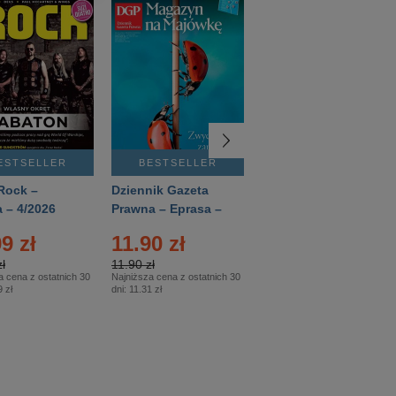
ESTSELLER
BESTSELLER
BESTSELLER
Rock –
Dziennik Gazeta
Świat Wiedzy
 – 4/2026
Prawna – Eprasa –
Historia – Eprasa –
83/2026
2/2026
9 zł
11.90 zł
13.99 zł
ł
11.90 zł
13.99 zł
a cena z ostatnich 30
Najniższa cena z ostatnich 30
Najniższa cena z ostatnich 30
 zł
dni:
11.31 zł
dni:
13.99 zł