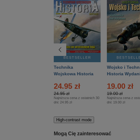
BESTSELLER
BESTSELLER
BESTSELL
Gość Niedzielny -
Technika
Wojsko i Techn
Warszawski –
Wojskowa Historia
Historia Wydan
Eprasa – 14/2026
– Eprasa – 2/2026
Specjalne – Ep
24.95 zł
19.00 zł
– 2/2026
24.95 zł
19.00 zł
Najniższa cena z ostatnich 30
Najniższa cena z osta
dni:
24.95 zł
dni:
19.00 zł
High-contrast mode
Mogą Cię zainteresować