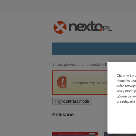
Kategorie
Strona główna
audiobooki
Kryminał, sensacja,
budownictwo, aranżacja wnętrz
Chcemy korzy
ebooków, aud
biznesowe, branżowe, gospodarka
Przepraszamy, ale produkt „Głowa Minotaur
które rozwij
darmowe wydania
wszystkich p
dzienniki
„Zmień ustaw
High-contrast mode
przeglądarki.
edukacja
hobby, sport, rozrywka
Polecane
komputery, internet, technologie,
informatyka
kobiece, lifestyle, kultura