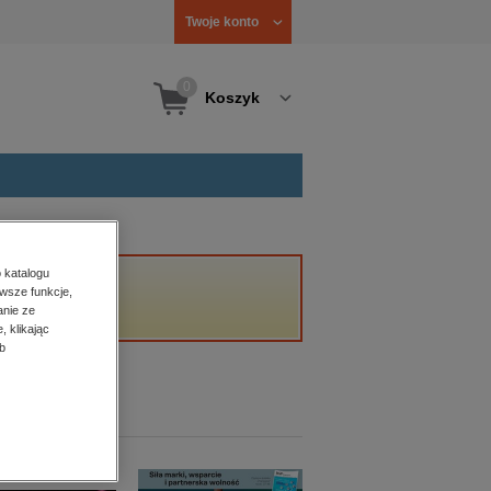
Twoje konto
0
Koszyk
 katalogu
wsze funkcje,
anie ze
, klikając
b