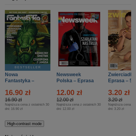
BESTSELLER
Nowa
Newsweek
Zwierciadło
Fantastyka –
Polska – Eprasa
Eprasa – 5/
Eprasa – 5/2026
– 13/2026
16.90 zł
12.00 zł
3.20 zł
16.90 zł
12.00 zł
3.20 zł
Najniższa cena z ostatnich 30
Najniższa cena z ostatnich 30
Najniższa cena z o
dni:
16.90 zł
dni:
12.00 zł
dni:
3.20 zł
High-contrast mode