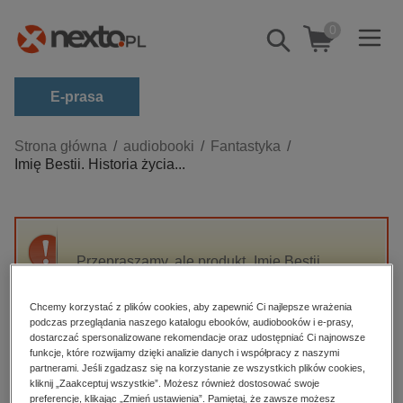
0
Pokaż/schowaj
wyszukiwarkę
E-prasa
Kategorie
Strona główna
audiobooki
Fantastyka
Imię Bestii. Historia życia...
Zobacz wszystkie E-prasa
budownictwo, aranżacja wnętrz
biznesowe, branżowe, gospodarka
Przepraszamy, ale produkt „Imię Bestii.
darmowe wydania
Historia życia François Villona, czyli dzieje
dzienniki
poety i mordercy” nie jest dostępny.
Chcemy korzystać z plików cookies, aby zapewnić Ci najlepsze wrażenia
edukacja
podczas przeglądania naszego katalogu ebooków, audiobooków i e-prasy,
dostarczać spersonalizowane rekomendacje oraz udostępniać Ci najnowsze
High-contrast mode
hobby, sport, rozrywka
funkcje, które rozwijamy dzięki analizie danych i współpracy z naszymi
partnerami. Jeśli zgadzasz się na korzystanie ze wszystkich plików cookies,
komputery, internet, technologie, informatyka
kliknij „Zaakceptuj wszystkie”. Możesz również dostosować swoje
Polecane
preferencje, klikając „Zmień ustawienia”. Pamiętaj, że zawsze możesz