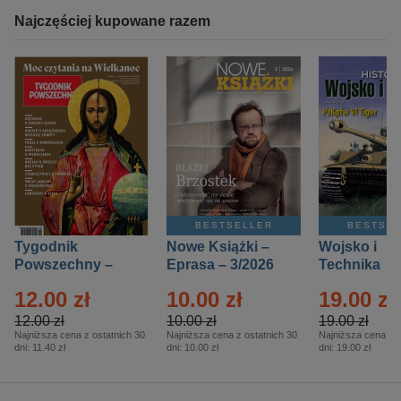
Najczęściej kupowane razem
BESTSELLER
BESTSE
Tygodnik
Nowe Książki –
Wojsko i
Powszechny –
Eprasa – 3/2026
Technika
Eprasa – 14/2026
Historia – E
12.00 zł
10.00 zł
19.00 zł
– 2/2026
12.00 zł
10.00 zł
19.00 zł
Najniższa cena z ostatnich 30
Najniższa cena z ostatnich 30
Najniższa cena z o
dni:
11.40 zł
dni:
10.00 zł
dni:
19.00 zł