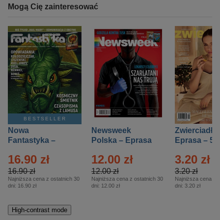
Mogą Cię zainteresować
BESTSELLER
Nowa
Newsweek
Zwierciadło
Fantastyka –
Polska – Eprasa
Eprasa – 5/
Eprasa – 5/2026
– 13/2026
16.90 zł
12.00 zł
3.20 zł
16.90 zł
12.00 zł
3.20 zł
Najniższa cena z ostatnich 30
Najniższa cena z ostatnich 30
Najniższa cena z o
dni:
16.90 zł
dni:
12.00 zł
dni:
3.20 zł
High-contrast mode