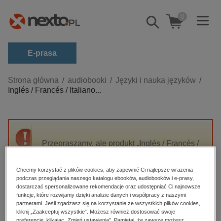
0
Pokaż/schowaj
wyszukiwarkę
E-prasa
Kategorie
Strona główna
audiobooki
Języki i nauka języków
Inglés / Francés / Italiano...
Zobacz wszystkie E-prasa
budownictwo, aranżacja wnętrz
biznesowe, branżowe, gospodarka
Przepraszamy, ale produkt „Inglés / Francés /
darmowe wydania
Italiano / Aleman - De Vacaciones. Escucha &
dzienniki
Aprende (for Spanish speakers)” nie jest
Chcemy korzystać z plików cookies, aby zapewnić Ci najlepsze wrażenia
dostępny.
edukacja
podczas przeglądania naszego katalogu ebooków, audiobooków i e-prasy,
dostarczać spersonalizowane rekomendacje oraz udostępniać Ci najnowsze
hobby, sport, rozrywka
funkcje, które rozwijamy dzięki analizie danych i współpracy z naszymi
High-contrast mode
partnerami. Jeśli zgadzasz się na korzystanie ze wszystkich plików cookies,
komputery, internet, technologie, informatyka
kliknij „Zaakceptuj wszystkie”. Możesz również dostosować swoje
preferencje, klikając „Zmień ustawienia”. Pamiętaj, że zawsze możesz