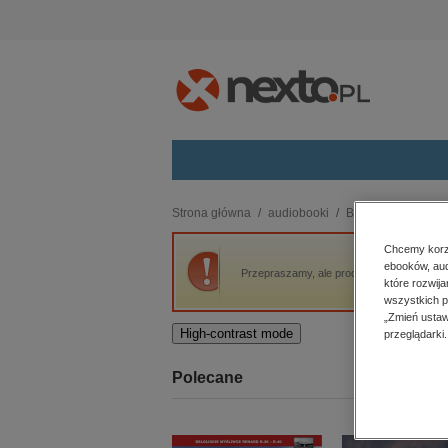
Kategorie
Strona główna
audiobooki
Biznes
Legalne 
budownictwo, aranżacja wnętrz
Chcemy korzy
ebooków, aud
biznesowe, branżowe, gospodarka
Przepraszamy, ale produkt „Legalne sposo
które rozwij
darmowe wydania
wszystkich p
dzienniki
„Zmień ustaw
High-contrast mode
przeglądarki.
edukacja
hobby, sport, rozrywka
Polecane
komputery, internet, technologie,
informatyka
kobiece, lifestyle, kultura