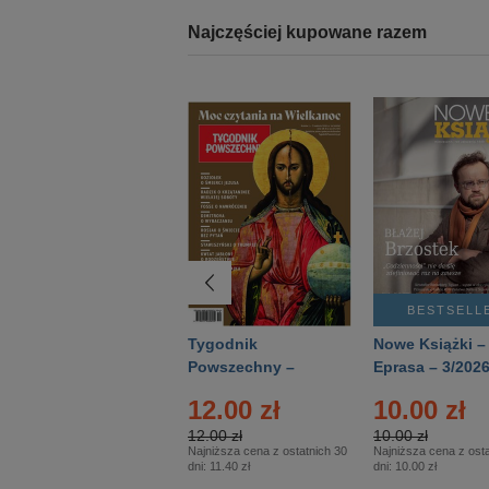
Najczęściej kupowane razem
BESTSELLER
BESTSELL
Technika
Tygodnik
Nowe Książki –
Wojskowa Historia
Powszechny –
Eprasa – 3/202
- Numer specjalny
Eprasa – 14/2026
12.00 zł
10.00 zł
– Eprasa – 2/2026
12.00 zł
10.00 zł
Najniższa cena z ostatnich 30
Najniższa cena z osta
dni:
11.40 zł
dni:
10.00 zł