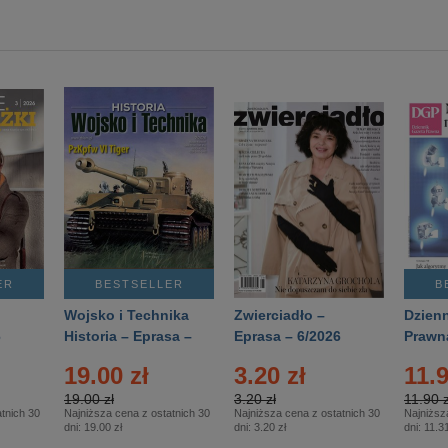
ER
BESTSELLER
B
Wojsko i Technika
Zwierciadło –
Dzienn
6
Historia – Eprasa –
Eprasa – 6/2026
Prawn
2/2026
74/20
19.00 zł
3.20 zł
11.9
19.00 zł
3.20 zł
11.90 z
tnich 30
Najniższa cena z ostatnich 30
Najniższa cena z ostatnich 30
Najniższ
dni:
19.00 zł
dni:
3.20 zł
dni:
11.31