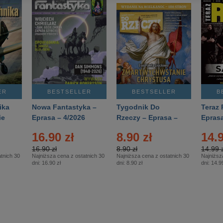
ER
BESTSELLER
BESTSELLER
B
ika
Nowa Fantastyka –
Tygodnik Do
Teraz 
ie
Eprasa – 4/2026
Rzeczy – Eprasa –
Eprasa
rasa
14/2026
16.90 zł
8.90 zł
14.9
16.90 zł
8.90 zł
14.99 z
tnich 30
Najniższa cena z ostatnich 30
Najniższa cena z ostatnich 30
Najniższ
dni:
16.90 zł
dni:
8.90 zł
dni:
14.99