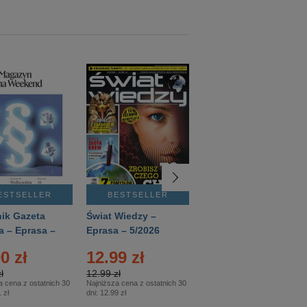
ESTSELLER
BESTSELLER
BESTSELLER
ik Gazeta
Świat Wiedzy –
T3 – Eprasa –
a – Eprasa –
Eprasa – 5/2026
4/2026
26
0 zł
12.99 zł
9.50 zł
ł
12.99 zł
9.50 zł
a cena z ostatnich 30
Najniższa cena z ostatnich 30
Najniższa cena z ostatnich 30
 zł
dni:
12.99 zł
dni:
11.90 zł