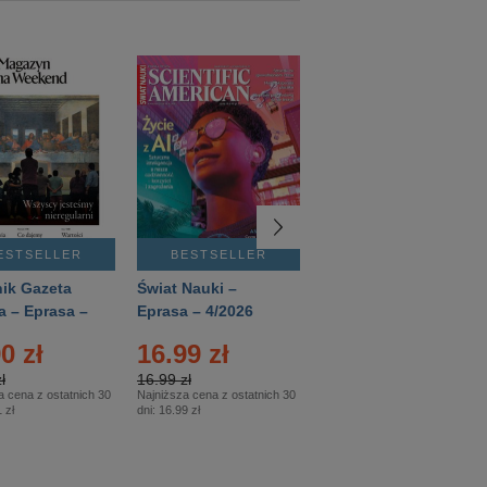
ESTSELLER
BESTSELLER
BESTSELLER
ik Gazeta
Świat Nauki –
Mówią Wieki –
a – Eprasa –
Eprasa – 4/2026
Eprasa – 3/2026
26
0 zł
16.99 zł
12.50 zł
ł
16.99 zł
12.50 zł
a cena z ostatnich 30
Najniższa cena z ostatnich 30
Najniższa cena z ostatnich 30
 zł
dni:
16.99 zł
dni:
12.50 zł