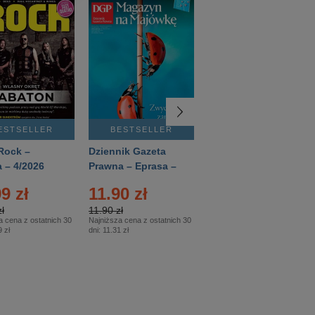
ESTSELLER
BESTSELLER
BESTSELLER
Rock –
Dziennik Gazeta
Świat Wiedzy
 – 4/2026
Prawna – Eprasa –
Historia – Eprasa –
83/2026
2/2026
9 zł
11.90 zł
13.99 zł
ł
11.90 zł
13.99 zł
a cena z ostatnich 30
Najniższa cena z ostatnich 30
Najniższa cena z ostatnich 30
 zł
dni:
11.31 zł
dni:
13.99 zł