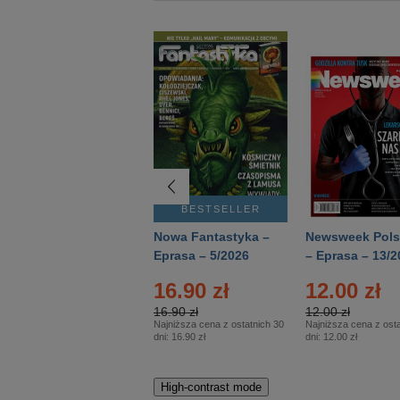
BESTSELLER
BESTSELLER
Deutsch Aktuell –
Nowa Fantastyka –
Newsweek Pols
Eprasa – 2/2026
Eprasa – 5/2026
– Eprasa – 13/2
16.90 zł
12.00 zł
16.90 zł
12.00 zł
Najniższa cena z ostatnich 30
Najniższa cena z osta
dni:
16.90 zł
dni:
12.00 zł
High-contrast mode