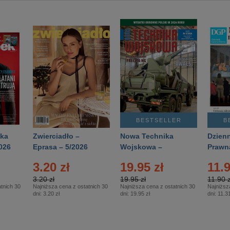
BESTSELLER
B
ka
Zwierciadło –
Nowa Technika
Dzienn
026
Eprasa – 5/2026
Wojskowa –
Prawn
Eprasa – 2/2026
65/20
3.20 zł
19.95 zł
11.9
3.20 zł
19.95 zł
11.90 z
tnich 30
Najniższa cena z ostatnich 30
Najniższa cena z ostatnich 30
Najniższ
dni:
3.20 zł
dni:
19.95 zł
dni:
11.31