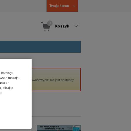
Twoje konto
0
Koszyk
 katalogu
wsze funkcje,
ów, przez kierowców zawodowych” nie jest dostępny.
anie ze
, klikając
b