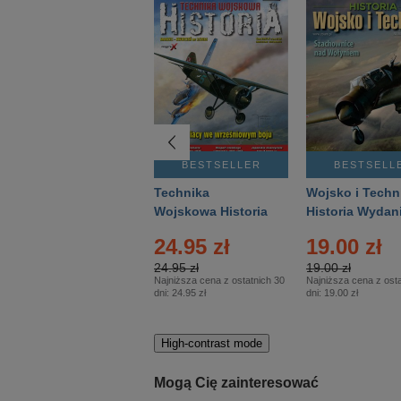
BESTSELLER
BESTSELLER
BESTSELL
Gość Niedzielny -
Technika
Wojsko i Techn
Warszawski –
Wojskowa Historia
Historia Wydan
Eprasa – 14/2026
– Eprasa – 2/2026
Specjalne – Ep
24.95 zł
19.00 zł
– 2/2026
24.95 zł
19.00 zł
Najniższa cena z ostatnich 30
Najniższa cena z osta
dni:
24.95 zł
dni:
19.00 zł
High-contrast mode
Mogą Cię zainteresować