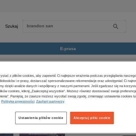
Szukaj
Szukaj
E-prasa
sposoby uniknięcia...
Zobacz wszystkie E-prasa
polityka, społeczno-informacyjne
stać z plików cookies, aby zapewnić Ci najlepsze wrażenia podczas przeglądania naszego
iobooków i e-prasy, dostarczać spersonalizowane rekomendacje oraz udostępniać Ci najno
psychologiczne
by uniknięcia odpowiedzialności, za naruszenia czasu jazdy i okresów prowadzenia pojazd
amy dzięki analizie danych i współpracy z naszymi partnerami. Jeśli zgadzasz się na korzyst
inne
lików cookies, kliknij „Zaakceptuj wszystkie”. Możesz również dostosować swoje preferencje
popularno-naukowe
ienia”. Pamiętaj, że zawsze możesz wycofać swoją zgodę, zmieniając ustawienia cookies lu
Polityka prywatności
Zaufani partnerzy
historia
zdrowie
religie
Ustawienia plików cookie
Akceptuj pliki cookie