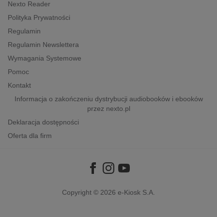
kobiece, lifestyle, kultura
Nexto Reader
Polityka Prywatności
polityka, społeczno-informacyjne
Regulamin
psychologiczne
Regulamin Newslettera
inne
Wymagania Systemowe
popularno-naukowe
Pomoc
historia
Kontakt
zdrowie
Informacja o zakończeniu dystrybucji audiobooków i ebooków
przez nexto.pl
religie
Deklaracja dostępności
Oferta dla firm
Copyright © 2026
e-Kiosk S.A.