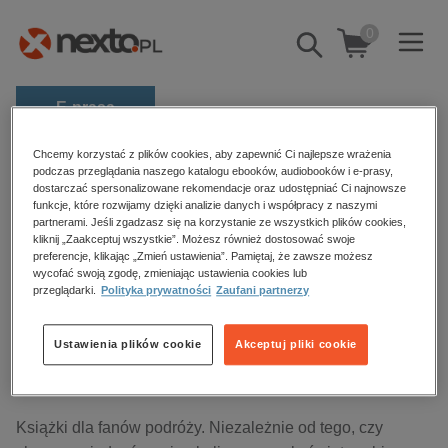
0
Pokaż/schowaj
wyszukiwarkę
E-prasa
Kategorie
Chcemy korzystać z plików cookies, aby zapewnić Ci najlepsze wrażenia
Strona główna
audiobooki
Wakacje i podróże
podczas przeglądania naszego katalogu ebooków, audiobooków i e-prasy,
dostarczać spersonalizowane rekomendacje oraz udostępniać Ci najnowsze
Zobacz wszystkie E-prasa
funkcje, które rozwijamy dzięki analizie danych i współpracy z naszymi
partnerami. Jeśli zgadzasz się na korzystanie ze wszystkich plików cookies,
Wakacje i podróże – audiobooki
budownictwo, aranżacja wnętrz
kliknij „Zaakceptuj wszystkie”. Możesz również dostosować swoje
preferencje, klikając „Zmień ustawienia”. Pamiętaj, że zawsze możesz
biznesowe, branżowe, gospodarka
wycofać swoją zgodę, zmieniając ustawienia cookies lub
przeglądarki.
Polityka prywatności
Zaufani partnerzy
darmowe wydania
Sortowanie
Filtrowanie
dzienniki
Ustawienia plików cookie
Akceptuj pliki cookie
edukacja
Brak produktów.
hobby, sport, rozrywka
komputery, internet, technologie, informatyka
Książki dla fanów podróży. Niezależnie od tego, czy