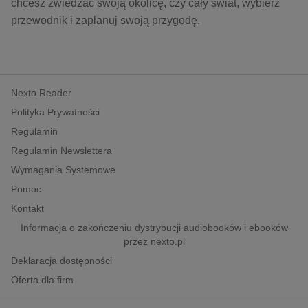
kobiece, lifestyle, kultura
chcesz zwiedzać swoją okolicę, czy cały świat, wybierz
przewodnik i zaplanuj swoją przygodę.
polityka, społeczno-informacyjne
psychologiczne
inne
Nexto Reader
popularno-naukowe
Polityka Prywatności
historia
Regulamin
zdrowie
Regulamin Newslettera
religie
Wymagania Systemowe
Pomoc
Kontakt
Informacja o zakończeniu dystrybucji audiobooków i ebooków
przez nexto.pl
Deklaracja dostępności
Oferta dla firm