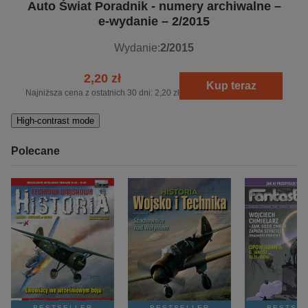
Auto Świat Poradnik - numery archiwalne –
e-wydanie – 2/2015
Wydanie:
2/2015
2,20 zł
Kup teraz
Najniższa cena z ostatnich 30 dni:
2,20 zł
High-contrast mode
Polecane
BESTSELLER
BESTSELLER
BESTSE