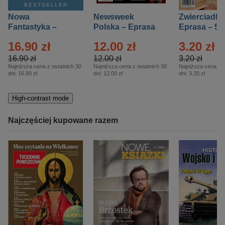
BESTSELLER
Nowa
Newsweek
Zwierciadło
Fantastyka –
Polska – Eprasa
Eprasa – 5/
Eprasa – 5/2026
– 13/2026
16.90 zł
12.00 zł
3.20 zł
16.90 zł
12.00 zł
3.20 zł
Najniższa cena z ostatnich 30
Najniższa cena z ostatnich 30
Najniższa cena z o
dni:
16.90 zł
dni:
12.00 zł
dni:
3.20 zł
High-contrast mode
Najczęściej kupowane razem