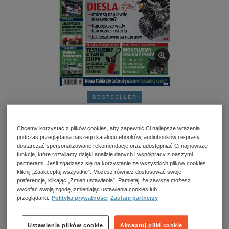
kobiece, lifestyle, kultura
polityka, społeczno-informacyjne
psychologiczne
inne
popularno-naukowe
historia
BESTSELLER
zdrowie
Auto Świat Poradnik - numery archiwalne – e-
religie
wydanie – 2/2015
Chcemy korzystać z plików cookies, aby zapewnić Ci najlepsze wrażenia
podczas przeglądania naszego katalogu ebooków, audiobooków i e-prasy,
dostarczać spersonalizowane rekomendacje oraz udostępniać Ci najnowsze
Przeczytaj fragment
funkcje, które rozwijamy dzięki analizie danych i współpracy z naszymi
partnerami. Jeśli zgadzasz się na korzystanie ze wszystkich plików cookies,
kliknij „Zaakceptuj wszystkie”. Możesz również dostosować swoje
Numery archiwalne
preferencje, klikając „Zmień ustawienia”. Pamiętaj, że zawsze możesz
wycofać swoją zgodę, zmieniając ustawienia cookies lub
przeglądarki.
Polityka prywatności
Zaufani partnerzy
Spis treści
Ocena:
Ustawienia plików cookie
Akceptuj pliki cookie