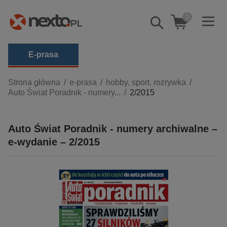
0
Pokaż/schowaj
wyszukiwarkę
E-prasa
Kategorie
Strona główna
e-prasa
hobby, sport, rozrywka
Auto Świat Poradnik - numery...
2/2015
Zobacz wszystkie E-prasa
budownictwo, aranżacja wnętrz
Auto Świat Poradnik - numery archiwalne –
biznesowe, branżowe, gospodarka
e-wydanie – 2/2015
darmowe wydania
dzienniki
edukacja
hobby, sport, rozrywka
komputery, internet, technologie, informatyka