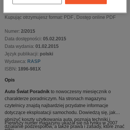
Oceń produkt
Kupując otrzymujesz format:
PDF
Dostęp online PDF
Numer:
2/2015
Data dostępności:
05.02.2015
Data wydania:
01.02.2015
Język publikacji:
polski
Wydawca:
RASP
ISBN:
1896-981X
Opis
Auto Świat Poradnik
to nowoczesny miesięcznik o
charakterze poradniczym. Na stronach magazynu
czytelnicy znajdą najbardziej przydatne informacje
dotyczące eksploatacji samochodu. Dowiedzą się, jak
obniżyć koszty użytkowania auta, poznają techniki i
Pierwszy numer magazynu ukazał się na rynku w 2007
działanie podzespołów, a także prawa i zasady, które znać
roku.