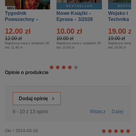
BESTSELLER
BESTSE
Tygodnik
Nowe Książki –
Wojsko i
Powszechny –
Eprasa – 3/2026
Technika
Eprasa – 14/2026
Historia – E
12.00 zł
10.00 zł
19.00 zł
– 2/2026
12.00 zł
10.00 zł
19.00 zł
Najniższa cena z ostatnich 30
Najniższa cena z ostatnich 30
Najniższa cena z o
dni:
11.40 zł
dni:
10.00 zł
dni:
19.00 zł
Ocena:
Opinie o produkcie
Dodaj opinię
6 - 10 z 13 opinii
Wstecz
Dalej
Oki
/
2014-03-16