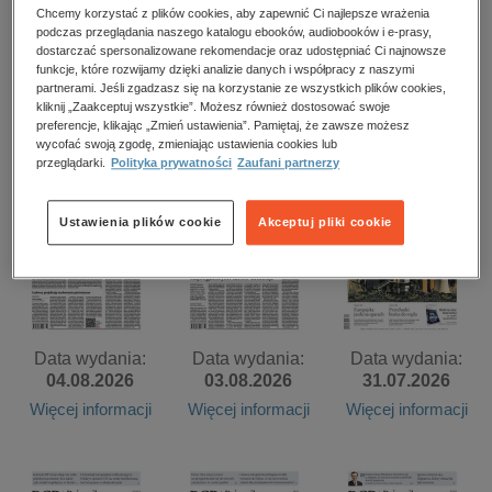
kobiece, lifestyle, kultura
Chcemy korzystać z plików cookies, aby zapewnić Ci najlepsze wrażenia
podczas przeglądania naszego katalogu ebooków, audiobooków i e-prasy,
polityka, społeczno-informacyjne
dostarczać spersonalizowane rekomendacje oraz udostępniać Ci najnowsze
Data wydania:
Data wydania:
Data wydania:
funkcje, które rozwijamy dzięki analizie danych i współpracy z naszymi
07.08.2026
psychologiczne
06.08.2026
05.08.2026
partnerami. Jeśli zgadzasz się na korzystanie ze wszystkich plików cookies,
kliknij „Zaakceptuj wszystkie”. Możesz również dostosować swoje
Więcej informacji
Więcej informacji
Więcej informacji
inne
preferencje, klikając „Zmień ustawienia”. Pamiętaj, że zawsze możesz
wycofać swoją zgodę, zmieniając ustawienia cookies lub
popularno-naukowe
przeglądarki.
Polityka prywatności
Zaufani partnerzy
historia
zdrowie
Ustawienia plików cookie
Akceptuj pliki cookie
religie
Data wydania:
Data wydania:
Data wydania:
04.08.2026
03.08.2026
31.07.2026
Więcej informacji
Więcej informacji
Więcej informacji