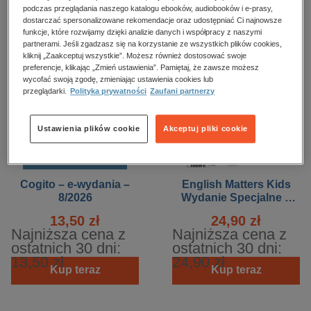
podczas przeglądania naszego katalogu ebooków, audiobooków i e-prasy,
dostarczać spersonalizowane rekomendacje oraz udostępniać Ci najnowsze
funkcje, które rozwijamy dzięki analizie danych i współpracy z naszymi
partnerami. Jeśli zgadzasz się na korzystanie ze wszystkich plików cookies,
kliknij „Zaakceptuj wszystkie”. Możesz również dostosować swoje
preferencje, klikając „Zmień ustawienia”. Pamiętaj, że zawsze możesz
wycofać swoją zgodę, zmieniając ustawienia cookies lub
przeglądarki.
Polityka prywatności
Zaufani partnerzy
Ustawienia plików cookie
Akceptuj pliki cookie
BESTSELLER
Cogito – e-wydania –
English Matters Kids
8/2026
Wydanie Specjalne –
ewydania – 1/2026
13,50 zł
24,90 zł
Najniższa cena z
Najniższa cena z
ostatnich 30 dni:
ostatnich 30 dni:
13,50 zł
24,90 zł
Kup teraz
Kup teraz