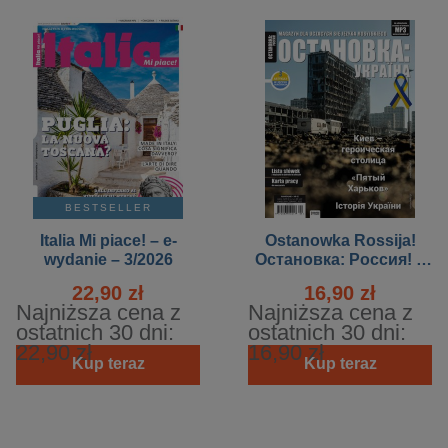
BESTSELLER
Italia Mi piace! – e-
Ostanowka Rossija!
wydanie – 3/2026
Остановка: Россия! –
e-wydanie – kwiecień-
22,90 zł
16,90 zł
czerwiec 2022
Najniższa cena z
Najniższa cena z
ostatnich 30 dni:
ostatnich 30 dni:
22,90 zł
16,90 zł
Kup teraz
Kup teraz