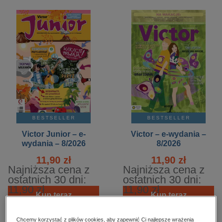
kobiece, lifestyle, kultura
polityka, społeczno-informacyjne
psychologiczne
inne
popularno-naukowe
historia
zdrowie
religie
BESTSELLER
BESTSELLER
Victor Junior – e-
Victor – e-wydania –
wydania – 8/2026
8/2026
11,90 zł
11,90 zł
Najniższa cena z
Najniższa cena z
ostatnich 30 dni:
ostatnich 30 dni:
11,90 zł
11,90 zł
Kup teraz
Kup teraz
Chcemy korzystać z plików cookies, aby zapewnić Ci najlepsze wrażenia