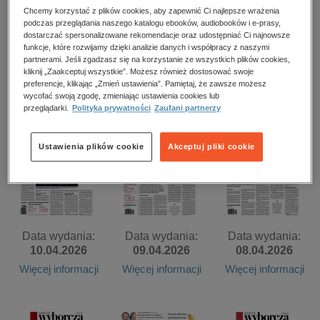
kobiece, lifestyle, kultura
Chcemy korzystać z plików cookies, aby zapewnić Ci najlepsze wrażenia
podczas przeglądania naszego katalogu ebooków, audiobooków i e-prasy,
polityka, społeczno-informacyjne
dostarczać spersonalizowane rekomendacje oraz udostępniać Ci najnowsze
Data wydania:
Data wydania:
Data wydania:
funkcje, które rozwijamy dzięki analizie danych i współpracy z naszymi
psychologiczne
14.04.2026
13.04.2026
11.04.2026
partnerami. Jeśli zgadzasz się na korzystanie ze wszystkich plików cookies,
kliknij „Zaakceptuj wszystkie”. Możesz również dostosować swoje
Więcej informacji
Więcej informacji
Więcej informacji
inne
preferencje, klikając „Zmień ustawienia”. Pamiętaj, że zawsze możesz
popularno-naukowe
wycofać swoją zgodę, zmieniając ustawienia cookies lub
przeglądarki.
Polityka prywatności
Zaufani partnerzy
historia
zdrowie
Ustawienia plików cookie
Akceptuj pliki cookie
religie
Data wydania:
Data wydania:
Data wydania:
10.04.2026
09.04.2026
08.04.2026
Więcej informacji
Więcej informacji
Więcej informacji