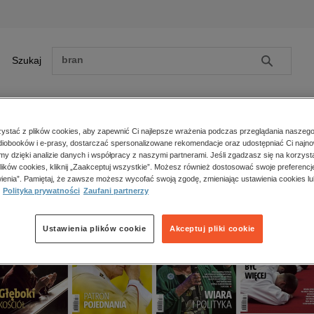
Szukaj
Szukaj
E-prasa
stać z plików cookies, aby zapewnić Ci najlepsze wrażenia podczas przeglądania naszego
iobooków i e-prasy, dostarczać spersonalizowane rekomendacje oraz udostępniać Ci najno
ona główna
e-prasa
religie
Gość Niedzielny - Łowicki
Numery archiwalne
amy dzięki analizie danych i współpracy z naszymi partnerami. Jeśli zgadzasz się na korzyst
lików cookies, kliknij „Zaakceptuj wszystkie”. Możesz również dostosować swoje preferencje
ść Niedzielny - Łowicki
Zobacz wszystkie E-prasa
polityka, społeczno-informacyjne
ienia”. Pamiętaj, że zawsze możesz wycofać swoją zgodę, zmieniając ustawienia cookies lu
psychologiczne
Polityka prywatności
Zaufani partnerzy
inne
popularno-naukowe
Ustawienia plików cookie
Akceptuj pliki cookie
historia
zdrowie
religie