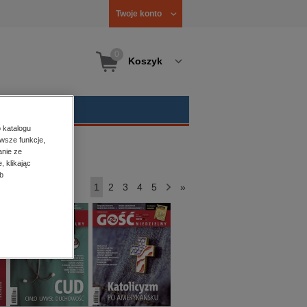
Twoje konto
0
Koszyk
 katalogu
wsze funkcje,
anie ze
, klikając
b
1
2
3
4
5
>
»