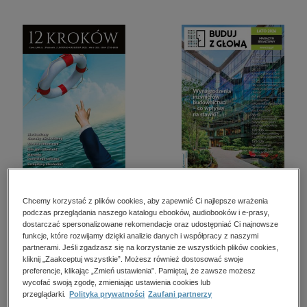
kobiece, lifestyle, kultura
polityka, społeczno-informacyjne
psychologiczne
inne
popularno-naukowe
historia
zdrowie
religie
12 Kroków – e-wydania
Buduj z Głową.
– 6/2023
Poradnik Kosztorysanta
Chcemy korzystać z plików cookies, aby zapewnić Ci najlepsze wrażenia
– e-wydania – 2/2026
podczas przeglądania naszego katalogu ebooków, audiobooków i e-prasy,
3,00 zł
39,85 zł
dostarczać spersonalizowane rekomendacje oraz udostępniać Ci najnowsze
Najniższa cena z
Najniższa cena z
funkcje, które rozwijamy dzięki analizie danych i współpracy z naszymi
ostatnich 30 dni:
ostatnich 30 dni:
partnerami. Jeśli zgadzasz się na korzystanie ze wszystkich plików cookies,
3,00 zł
39,85 zł
kliknij „Zaakceptuj wszystkie”. Możesz również dostosować swoje
Kup teraz
Kup teraz
preferencje, klikając „Zmień ustawienia”. Pamiętaj, że zawsze możesz
wycofać swoją zgodę, zmieniając ustawienia cookies lub
przeglądarki.
Polityka prywatności
Zaufani partnerzy