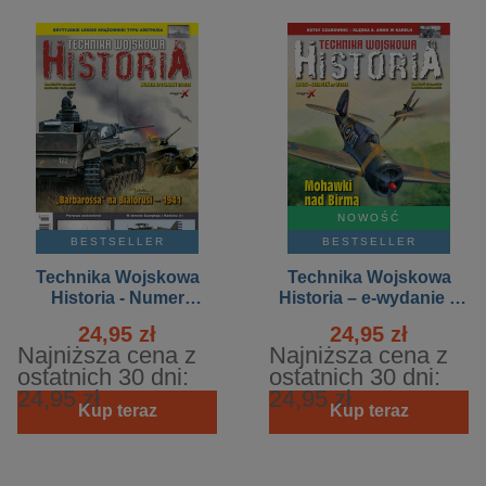
NOWOŚĆ
BESTSELLER
BESTSELLER
Technika Wojskowa
Technika Wojskowa
Historia - Numer
Historia – e-wydanie –
specjalny – e-wydanie –
4/2026
24,95 zł
24,95 zł
3/2026
Najniższa cena z
Najniższa cena z
ostatnich 30 dni:
ostatnich 30 dni:
24,95 zł
24,95 zł
Kup teraz
Kup teraz