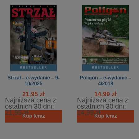
BESTSELLER
BESTSELLER
Strzał – e-wydanie – 9-
Poligon – e-wydanie –
10/2025
4/2018
21,95 zł
14,99 zł
Najniższa cena z
Najniższa cena z
ostatnich 30 dni:
ostatnich 30 dni:
21,95 zł
14,99 zł
Kup teraz
Kup teraz