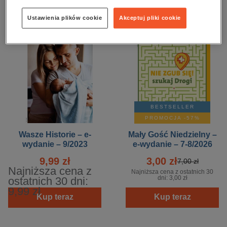
Ustawienia plików cookie
Akceptuj pliki cookie
BESTSELLER
PROMOCJA -57%
Wasze Historie – e-
Mały Gość Niedzielny –
wydanie – 9/2023
e-wydanie – 7-8/2026
9,99 zł
3,00 zł
7,00 zł
Najniższa cena z
Najniższa cena z ostatnich 30
dni:
3,00 zł
ostatnich 30 dni:
9,99 zł
Kup teraz
Kup teraz