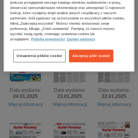
kobiece, lifestyle, kultura
podczas przeglądania naszego katalogu ebooków, audiobooków i e-prasy,
dostarczać spersonalizowane rekomendacje oraz udostępniać Ci najnowsze
Data wydania:
Data wydania:
Data wydania:
funkcje, które rozwijamy dzięki analizie danych i współpracy z naszymi
polityka, społeczno-informacyjne
29.01.2025
28.01.2025
27.01.2025
partnerami. Jeśli zgadzasz się na korzystanie ze wszystkich plików cookies,
psychologiczne
kliknij „Zaakceptuj wszystkie”. Możesz również dostosować swoje
Więcej informacji
Więcej informacji
Więcej informacji
preferencje, klikając „Zmień ustawienia”. Pamiętaj, że zawsze możesz
inne
wycofać swoją zgodę, zmieniając ustawienia cookies lub
przeglądarki.
Polityka prywatności
Zaufani partnerzy
popularno-naukowe
historia
Ustawienia plików cookie
Akceptuj pliki cookie
zdrowie
religie
Data wydania:
Data wydania:
Data wydania:
24.01.2025
23.01.2025
22.01.2025
Więcej informacji
Więcej informacji
Więcej informacji