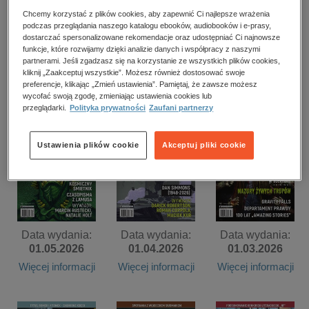
kobiece, lifestyle, kultura
Chcemy korzystać z plików cookies, aby zapewnić Ci najlepsze wrażenia
podczas przeglądania naszego katalogu ebooków, audiobooków i e-prasy,
polityka, społeczno-informacyjne
dostarczać spersonalizowane rekomendacje oraz udostępniać Ci najnowsze
Data wydania:
Data wydania:
Data wydania:
funkcje, które rozwijamy dzięki analizie danych i współpracy z naszymi
psychologiczne
01.08.2026
01.07.2026
01.06.2026
partnerami. Jeśli zgadzasz się na korzystanie ze wszystkich plików cookies,
inne
kliknij „Zaakceptuj wszystkie”. Możesz również dostosować swoje
Więcej informacji
Więcej informacji
Więcej informacji
preferencje, klikając „Zmień ustawienia”. Pamiętaj, że zawsze możesz
popularno-naukowe
wycofać swoją zgodę, zmieniając ustawienia cookies lub
przeglądarki.
Polityka prywatności
Zaufani partnerzy
historia
zdrowie
Ustawienia plików cookie
Akceptuj pliki cookie
religie
Data wydania:
Data wydania:
Data wydania:
01.05.2026
01.04.2026
01.03.2026
Więcej informacji
Więcej informacji
Więcej informacji