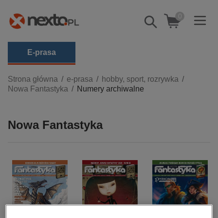
0
Pokaż/schowaj
wyszukiwarkę
E-prasa
Kategorie
Strona główna
e-prasa
hobby, sport, rozrywka
Nowa Fantastyka
Numery archiwalne
Zobacz wszystkie E-prasa
budownictwo, aranżacja wnętrz
Nowa Fantastyka
biznesowe, branżowe, gospodarka
darmowe wydania
dzienniki
edukacja
hobby, sport, rozrywka
komputery, internet, technologie, informatyka