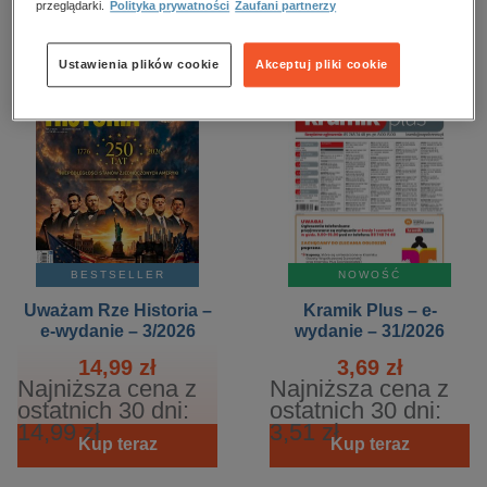
przeglądarki.
Polityka prywatności
Zaufani partnerzy
Ustawienia plików cookie
Akceptuj pliki cookie
BESTSELLER
NOWOŚĆ
Uważam Rze Historia –
Kramik Plus – e-
e-wydanie – 3/2026
wydanie – 31/2026
14,99 zł
3,69 zł
Najniższa cena z
Najniższa cena z
ostatnich 30 dni:
ostatnich 30 dni:
14,99 zł
3,51 zł
Kup teraz
Kup teraz