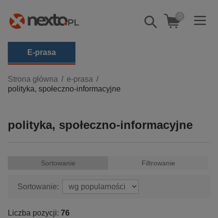
0
Pokaż/schowaj
wyszukiwarkę
E-prasa
Kategorie
Strona główna
e-prasa
polityka, społeczno-informacyjne
Zobacz wszystkie E-prasa
budownictwo, aranżacja wnętrz
polityka, społeczno-informacyjne
biznesowe, branżowe, gospodarka
darmowe wydania
dzienniki
Sortowanie
Filtrowanie
edukacja
Sortowanie:
hobby, sport, rozrywka
komputery, internet, technologie, informatyka
Liczba pozycji:
76