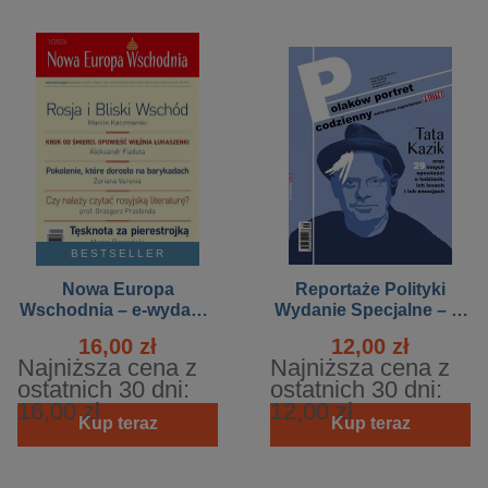
BESTSELLER
Nowa Europa
Reportaże Polityki
Wschodnia – e-wydanie
Wydanie Specjalne – e-
– 1-2/2026
wydanie – 9/2011 -
16,00 zł
12,00 zł
Polaków portret
Najniższa cena z
Najniższa cena z
codzienny
ostatnich 30 dni:
ostatnich 30 dni:
16,00 zł
12,00 zł
Kup teraz
Kup teraz