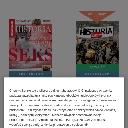
kobiece, lifestyle, kultura
polityka, społeczno-informacyjne
psychologiczne
inne
popularno-naukowe
historia
zdrowie
religie
NOWOŚĆ
BESTSELLER
BESTSELLER
Newsweek Polska
Do Rzeczy Historia – e-
Historia – e-wydanie –
wydanie – 8/2026
Chcemy korzystać z plików cookies, aby zapewnić Ci najlepsze wrażenia
4/2026
podczas przeglądania naszego katalogu ebooków, audiobooków i e-prasy,
12,50 zł
10,90 zł
dostarczać spersonalizowane rekomendacje oraz udostępniać Ci najnowsze
Najniższa cena z
Najniższa cena z
funkcje, które rozwijamy dzięki analizie danych i współpracy z naszymi
ostatnich 30 dni:
ostatnich 30 dni:
partnerami. Jeśli zgadzasz się na korzystanie ze wszystkich plików cookies,
12,50 zł
10,90 zł
kliknij „Zaakceptuj wszystkie”. Możesz również dostosować swoje
Kup teraz
Kup teraz
preferencje, klikając „Zmień ustawienia”. Pamiętaj, że zawsze możesz
wycofać swoją zgodę, zmieniając ustawienia cookies lub