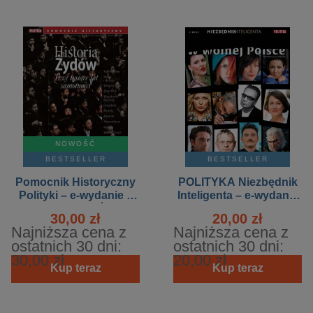
NOWOŚĆ
BESTSELLER
BESTSELLER
Pomocnik Historyczny
POLITYKA Niezbędnik
Polityki – e-wydanie –
Inteligenta – e-wydanie
6/2026 Historia Żydów
– 1/2022 - Dzieje kultury
30,00 zł
20,00 zł
w wolnej Polsce
Najniższa cena z
Najniższa cena z
ostatnich 30 dni:
ostatnich 30 dni:
30,00 zł
20,00 zł
Kup teraz
Kup teraz