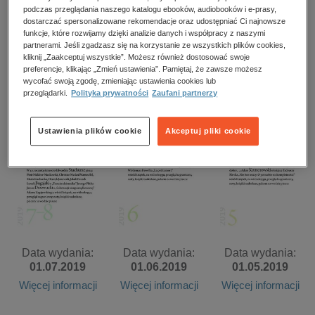
kobiece, lifestyle, kultura
podczas przeglądania naszego katalogu ebooków, audiobooków i e-prasy,
dostarczać spersonalizowane rekomendacje oraz udostępniać Ci najnowsze
polityka, społeczno-informacyjne
funkcje, które rozwijamy dzięki analizie danych i współpracy z naszymi
partnerami. Jeśli zgadzasz się na korzystanie ze wszystkich plików cookies,
Data wydania:
Data wydania:
Data wydania:
psychologiczne
kliknij „Zaakceptuj wszystkie”. Możesz również dostosować swoje
01.11.2019
01.10.2019
01.09.2019
preferencje, klikając „Zmień ustawienia”. Pamiętaj, że zawsze możesz
inne
wycofać swoją zgodę, zmieniając ustawienia cookies lub
Więcej informacji
Więcej informacji
Więcej informacji
przeglądarki.
Polityka prywatności
Zaufani partnerzy
popularno-naukowe
historia
Ustawienia plików cookie
Akceptuj pliki cookie
zdrowie
religie
Data wydania:
Data wydania:
Data wydania:
01.07.2019
01.06.2019
01.05.2019
Więcej informacji
Więcej informacji
Więcej informacji