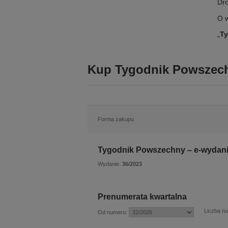
Dro
O w
„
T
Kup Tygodnik Powszech
Forma zakupu
Tygodnik Powszechny – e-wydani
Wydanie:
36/2023
Prenumerata kwartalna
Liczba n
Od numeru: