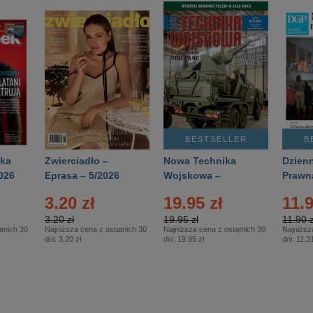
BESTSELLER
B
ka
Zwierciadło –
Nowa Technika
Dzienn
026
Eprasa – 5/2026
Wojskowa –
Prawn
Eprasa – 2/2026
65/20
3.20 zł
19.95 zł
11.9
3.20 zł
19.95 zł
11.90 z
tnich 30
Najniższa cena z ostatnich 30
Najniższa cena z ostatnich 30
Najniższ
dni:
3.20 zł
dni:
19.95 zł
dni:
11.31