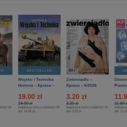
ER
BESTSELLER
B
Wojsko i Technika
Zwierciadło –
Dzienn
6
Historia – Eprasa –
Eprasa – 6/2026
Prawn
2/2026
74/20
19.00 zł
3.20 zł
11.9
19.00 zł
3.20 zł
11.90 z
tnich 30
Najniższa cena z ostatnich 30
Najniższa cena z ostatnich 30
Najniższ
dni:
19.00 zł
dni:
3.20 zł
dni:
11.31