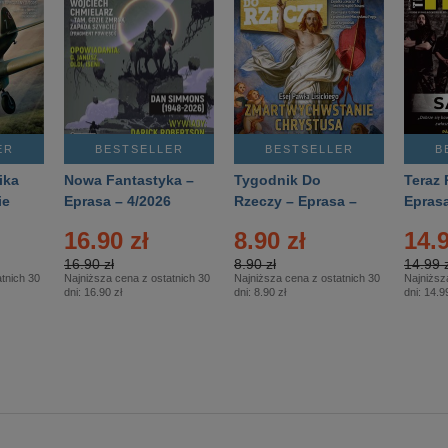
ER
BESTSELLER
BESTSELLER
B
ika
Nowa Fantastyka –
Tygodnik Do
Teraz 
ie
Eprasa – 4/2026
Rzeczy – Eprasa –
Eprasa
rasa
14/2026
16.90 zł
8.90 zł
14.9
16.90 zł
8.90 zł
14.99 z
tnich 30
Najniższa cena z ostatnich 30
Najniższa cena z ostatnich 30
Najniższ
dni:
16.90 zł
dni:
8.90 zł
dni:
14.99