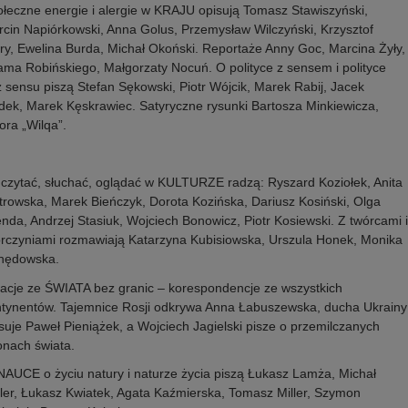
łeczne energie i alergie w KRAJU opisują Tomasz Stawiszyński,
cin Napiórkowski, Anna Golus, Przemysław Wilczyński, Krzysztof
ry, Ewelina Burda, Michał Okoński. Reportaże Anny Goc, Marcina Żyły,
ma Robińskiego, Małgorzaty Nocuń. O polityce z sensem i polityce
 sensu piszą Stefan Sękowski, Piotr Wójcik, Marek Rabij, Jacek
ek, Marek Kęskrawiec. Satyryczne rysunki Bartosza Minkiewicza,
ora „Wilqa”.
czytać, słuchać, oglądać w KULTURZE radzą: Ryszard Koziołek, Anita
trowska, Marek Bieńczyk, Dorota Kozińska, Dariusz Kosiński, Olga
nda, Andrzej Stasiuk, Wojciech Bonowicz, Piotr Kosiewski. Z twórcami i
rczyniami rozmawiają Katarzyna Kubisiowska, Urszula Honek, Monika
hędowska.
acje ze ŚWIATA bez granic – korespondencje ze wszystkich
tynentów. Tajemnice Rosji odkrywa Anna Łabuszewska, ducha Ukrainy
suje Paweł Pieniążek, a Wojciech Jagielski pisze o przemilczanych
onach świata.
AUCE o życiu natury i naturze życia piszą Łukasz Lamża, Michał
ler, Łukasz Kwiatek, Agata Kaźmierska, Tomasz Miller, Szymon