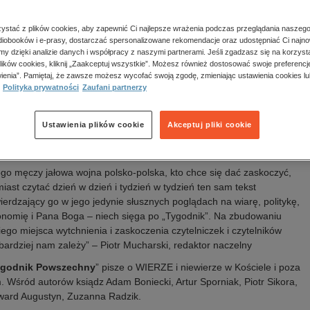
a wydania:
03.09.2023
k publikacji:
polski
stać z plików cookies, aby zapewnić Ci najlepsze wrażenia podczas przeglądania naszego
awca:
Tygodnik Powszechny
iobooków i e-prasy, dostarczać spersonalizowane rekomendacje oraz udostępniać Ci najno
N:
0041-4808
amy dzięki analizie danych i współpracy z naszymi partnerami. Jeśli zgadzasz się na korzyst
lików cookies, kliknij „Zaakceptuj wszystkie”. Możesz również dostosować swoje preferencje
Oceń produkt
ienia”. Pamiętaj, że zawsze możesz wycofać swoją zgodę, zmieniając ustawienia cookies lu
Polityka prywatności
Zaufani partnerzy
is
Ustawienia plików cookie
Akceptuj pliki cookie
ygodnik Powszechny
” – Tygodnik suwerenny dzięki Czytelnikom.
śniemy z Wami!
go męczy jałowa wojna polsko-polska, kto chce się dać zaskoczyć,
iast czytać dzień w dzień i tydzień w tydzień ten sam tekst
ierdzający go w jego jedynie słusznych poglądach na wiarę, politykę,
nomię i Pana Boga – niech sięga po „Tygodnik”. Na zbudowaniu
iego miejsca wytchnienia i zaskoczenia czytelniczek i czytelników
bardziej nam zależy” – Piotr Mucharski, redaktor naczelny
ygodnik Powszechny
” pisze o WIERZE i niewierze w Kościele i poza
. Wśród autorów ksiądz Adam Boniecki, Artur Sporniak, Piotr Sikora,
ward Augustyn, Zuzanna Radzik.