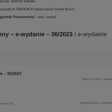
bniak, Bartosz Kabała.
szystkich SMAKACH świata pisze Paweł Bravo.
ygodnik Powszechny
”: weź, czytaj!
ny – e-wydanie – 36/2023
/ e-wydanie
e – 36/2023
Najniższa cena z ostatni
Najniższa cena z ostatnic
umerów:
13