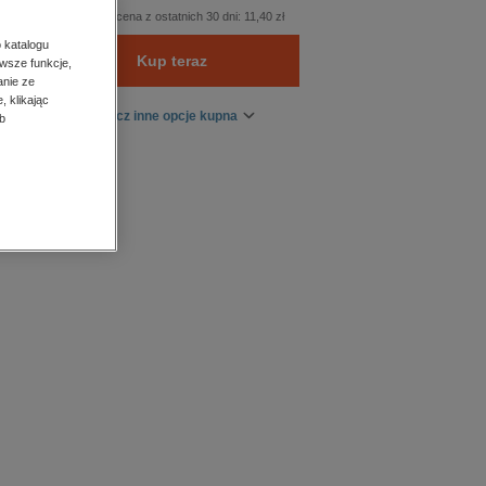
Najniższa cena z ostatnich 30 dni:
11,40 zł
 katalogu
Kup teraz
wsze funkcje,
anie ze
, klikając
Zobacz inne opcje kupna
b