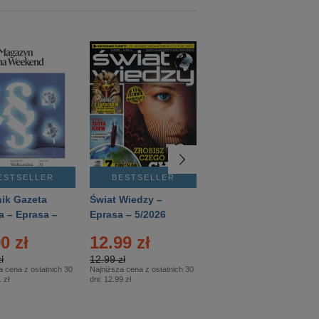
ESTSELLER
BESTSELLER
BESTSELLER
ik Gazeta
Świat Wiedzy –
T3 – Eprasa –
a – Eprasa –
Eprasa – 5/2026
4/2026
26
0 zł
12.99 zł
9.50 zł
ł
12.99 zł
9.50 zł
a cena z ostatnich 30
Najniższa cena z ostatnich 30
Najniższa cena z ostatnich 30
 zł
dni:
12.99 zł
dni:
11.90 zł