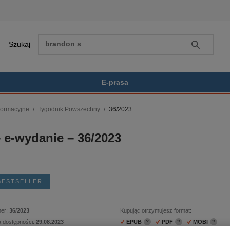
Szukaj
Szukaj
E-prasa
nformacyjne
Tygodnik Powszechny
36/2023
Zobacz wszystkie E-prasa
polityka, społeczno-informacyjne
e-wydanie – 36/2023
psychologiczne
inne
popularno-naukowe
historia
BESTSELLER
zdrowie
religie
er:
36/2023
Kupując otrzymujesz format:
a dostępności:
29.08.2023
EPUB
PDF
MOBI