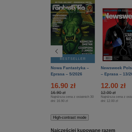
BESTSELLER
BESTSELLER
Deutsch Aktuell –
Nowa Fantastyka –
Newsweek Pols
Eprasa – 2/2026
Eprasa – 5/2026
– Eprasa – 13/2
22.90 zł
16.90 zł
12.00 zł
22.90 zł
16.90 zł
12.00 zł
Najniższa cena z ostatnich 30
Najniższa cena z ostatnich 30
Najniższa cena z osta
dni:
22.90 zł
dni:
16.90 zł
dni:
12.00 zł
High-contrast mode
Najczęściej kupowane razem