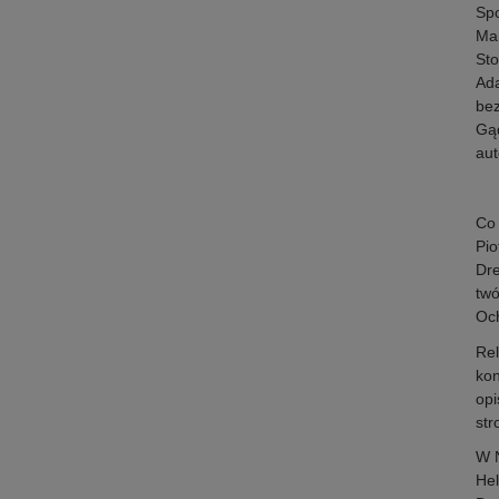
Spo
Mar
Sto
Ada
bez
Gąd
aut
Co 
Pio
Dre
twó
Oc
Rel
kon
opi
str
W N
Hel