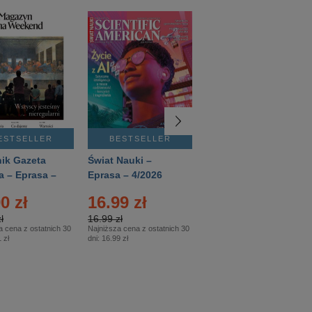
ESTSELLER
BESTSELLER
BESTSELLER
ik Gazeta
Świat Nauki –
Mówią Wieki –
a – Eprasa –
Eprasa – 4/2026
Eprasa – 3/2026
26
0 zł
16.99 zł
12.50 zł
ł
16.99 zł
12.50 zł
a cena z ostatnich 30
Najniższa cena z ostatnich 30
Najniższa cena z ostatnich 30
 zł
dni:
16.99 zł
dni:
12.50 zł