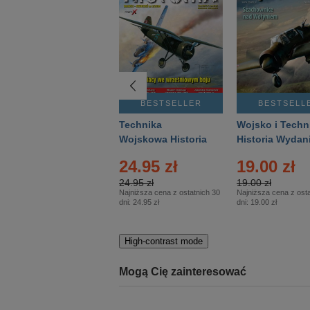
BESTSELLER
BESTSELLER
BESTSELL
Gość Niedzielny -
Technika
Wojsko i Techn
Warszawski –
Wojskowa Historia
Historia Wydan
Eprasa – 14/2026
– Eprasa – 2/2026
Specjalne – Ep
4.00 zł
24.95 zł
19.00 zł
– 2/2026
4.00 zł
24.95 zł
19.00 zł
Najniższa cena z ostatnich 30
Najniższa cena z ostatnich 30
Najniższa cena z osta
dni:
3.80 zł
dni:
24.95 zł
dni:
19.00 zł
High-contrast mode
Mogą Cię zainteresować