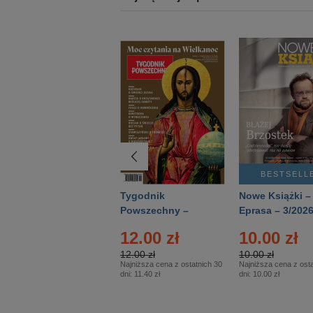
BESTSELLER
BESTSELL
Technika
Tygodnik
Nowe Książki –
Wojskowa Historia
Powszechny –
Eprasa – 3/202
- Numer specjalny
Eprasa – 14/2026
24.95 zł
12.00 zł
10.00 zł
– Eprasa – 2/2026
24.95 zł
12.00 zł
10.00 zł
Najniższa cena z ostatnich 30
Najniższa cena z ostatnich 30
Najniższa cena z osta
dni:
24.95 zł
dni:
11.40 zł
dni:
10.00 zł