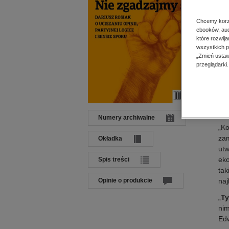
Dat
Języ
Chcemy korzy
Wyd
ebooków, aud
ISB
które rozwij
wszystkich p
„Zmień ustaw
przeglądarki.
Op
„
T
Ro
Numery archiwalne
„Ko
zam
Okładka
utw
eko
Spis treści
tak
Opinie o produkcie
naj
„
T
nim
Ed