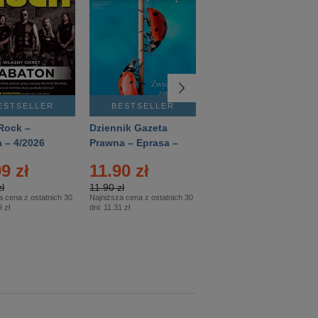
ESTSELLER
BESTSELLER
BESTSELLER
Rock –
Dziennik Gazeta
Świat Wiedzy
 – 4/2026
Prawna – Eprasa –
Historia – Eprasa –
83/2026
2/2026
9 zł
11.90 zł
13.99 zł
ł
11.90 zł
13.99 zł
a cena z ostatnich 30
Najniższa cena z ostatnich 30
Najniższa cena z ostatnich 30
 zł
dni:
11.31 zł
dni:
13.99 zł