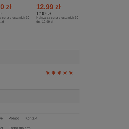
26
0 zł
12.99 zł
9.50 zł
ł
12.99 zł
9.50 zł
a cena z ostatnich 30
Najniższa cena z ostatnich 30
Najniższa cena z ostatnich 30
 zł
dni:
12.99 zł
dni:
11.90 zł
we
Pomoc
Kontakt
ci
Oferta dla firm