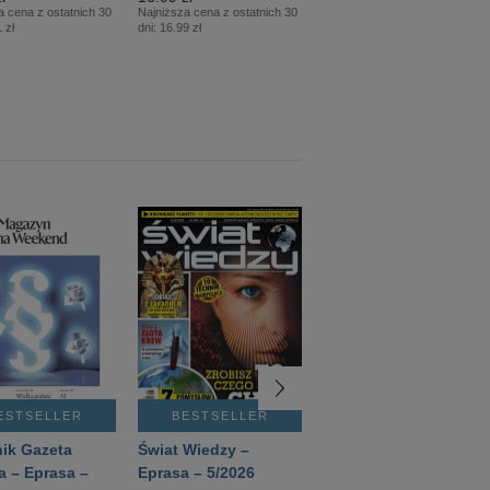
a cena z ostatnich 30
Najniższa cena z ostatnich 30
Najniższa cena z ostatnich 30
 zł
dni:
16.99 zł
dni:
12.50 zł
ESTSELLER
BESTSELLER
BESTSELLER
ik Gazeta
Świat Wiedzy –
T3 – Eprasa –
a – Eprasa –
Eprasa – 5/2026
4/2026