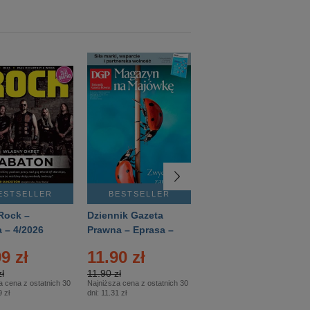
ESTSELLER
BESTSELLER
BESTSELLER
Rock –
Dziennik Gazeta
Świat Wiedzy
 – 4/2026
Prawna – Eprasa –
Historia – Eprasa –
83/2026
2/2026
9 zł
11.90 zł
13.99 zł
ł
11.90 zł
13.99 zł
a cena z ostatnich 30
Najniższa cena z ostatnich 30
Najniższa cena z ostatnich 30
 zł
dni:
11.31 zł
dni:
13.99 zł