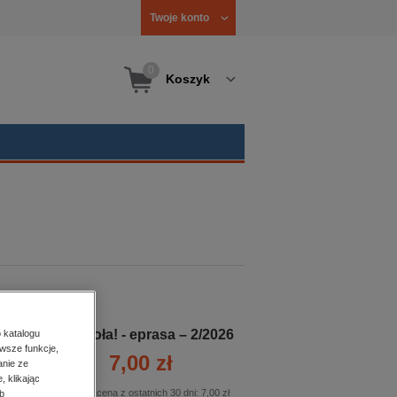
Twoje konto
0
Koszyk
Viva Zioła! - eprasa – 2/2026
 katalogu
wsze funkcje,
7,00 zł
anie ze
, klikając
Najniższa cena z ostatnich 30 dni:
7,00 zł
b