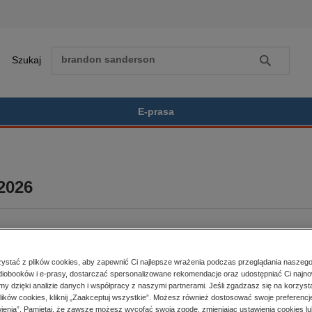
Szukaj
Szukaj
E-prasa
Zobacz wszystkie E-prasa
polityka, społeczno-informacyjne
/2026
psychologiczne
inne
popularno-naukowe
historia
BESTSELLER
zdrowie
stać z plików cookies, aby zapewnić Ci najlepsze wrażenia podczas przeglądania naszego
religie
iobooków i e-prasy, dostarczać spersonalizowane rekomendacje oraz udostępniać Ci najno
amy dzięki analizie danych i współpracy z naszymi partnerami. Jeśli zgadzasz się na korzyst
er:
2/2026
Kupując otrzymujesz format:
lików cookies, kliknij „Zaakceptuj wszystkie”. Możesz również dostosować swoje preferencje
a dostępności:
13.07.2026
PDF
Dostęp online PDF
ienia”. Pamiętaj, że zawsze możesz wycofać swoją zgodę, zmieniając ustawienia cookies lu