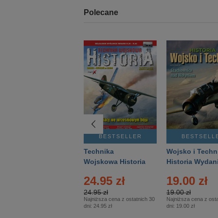
Polecane
BESTSELLER
BESTSELLER
BESTSELL
Gość Niedzielny -
Technika
Wojsko i Techn
Warszawski –
Wojskowa Historia
Historia Wydan
Eprasa – 14/2026
– Eprasa – 2/2026
Specjalne – Ep
24.95 zł
19.00 zł
– 2/2026
24.95 zł
19.00 zł
Najniższa cena z ostatnich 30
Najniższa cena z osta
dni:
24.95 zł
dni:
19.00 zł