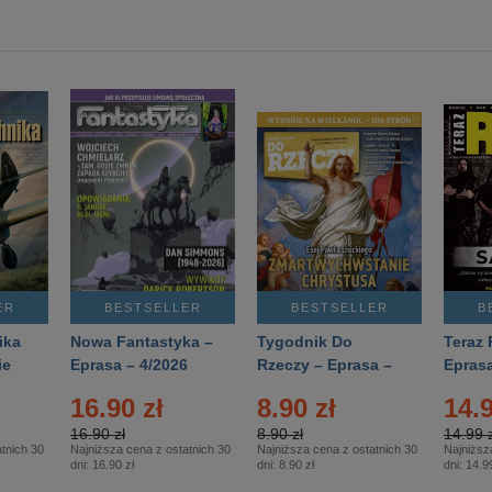
ER
BESTSELLER
BESTSELLER
B
ika
Nowa Fantastyka –
Tygodnik Do
Teraz 
ie
Eprasa – 4/2026
Rzeczy – Eprasa –
Eprasa
rasa
14/2026
16.90 zł
8.90 zł
14.9
16.90 zł
8.90 zł
14.99 z
tnich 30
Najniższa cena z ostatnich 30
Najniższa cena z ostatnich 30
Najniższ
dni:
16.90 zł
dni:
8.90 zł
dni:
14.99