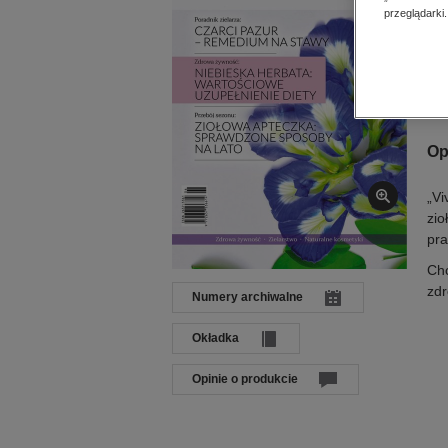
Dat
przeglądarki.
Języ
Wyd
ISS
Op
„Vi
zio
pra
Chc
zd
Numery archiwalne
Okładka
Opinie o produkcie