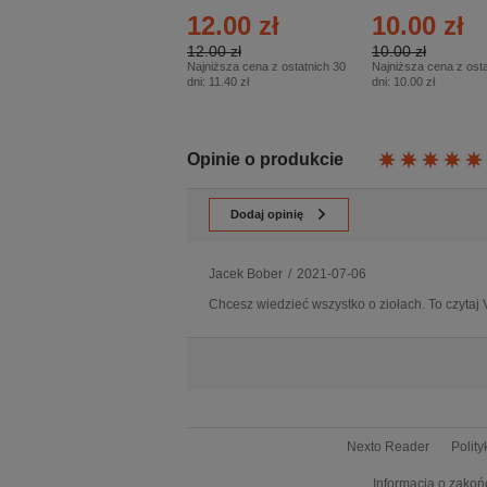
- Numer specjalny
Eprasa – 14/2026
12.00 zł
10.00 zł
– Eprasa – 2/2026
12.00 zł
10.00 zł
Najniższa cena z ostatnich 30
Najniższa cena z osta
dni:
11.40 zł
dni:
10.00 zł
Opinie o produkcie
Dodaj opinię
Jacek Bober
/
2021-07-06
Chcesz wiedzieć wszystko o ziołach. To czytaj 
Nexto Reader
Polit
Informacja o zakoń