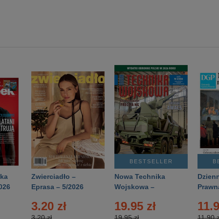
BESTSELLER
B
ka
Zwierciadło –
Nowa Technika
Dzienn
026
Eprasa – 5/2026
Wojskowa –
Prawn
Eprasa – 2/2026
65/20
3.20 zł
19.95 zł
11.9
3.20 zł
19.95 zł
11.90 z