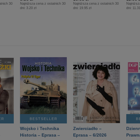
tnich 30
Najniższa cena z ostatnich 30
Najniższa cena z ostatnich 30
Najniższ
dni:
3.20 zł
dni:
19.95 zł
dni:
11.31
ER
BESTSELLER
B
Wojsko i Technika
Zwierciadło –
Dzienn
6
Historia – Eprasa –
Eprasa – 6/2026
Prawn