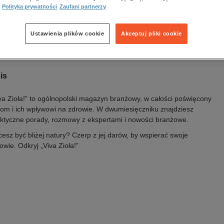
a wydania:
13.07.2026
Polityka prywatności
Zaufani partnerzy
k publikacji:
polski
awca:
CD Media Sp. z o.o.
Ustawienia plików cookie
Akceptuj pliki cookie
N:
2657-5361
Oceń produkt
is
va Zioła!” to ogólnopolski magazyn branżowy, w całości poświęcony
łom i ich wpływowi na zdrowie. W dwumiesięczniku znajdziesz
ktyczne porady, rozmowy z ekspertami i nowości branżowe.
esz być bliżej natury? Czerp z jej darów, by wspierać swoje
rowie.
Odkryj „Viva Zioła!”