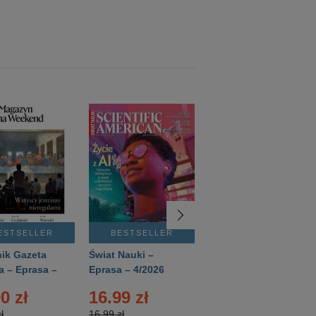
ESTSELLER
BESTSELLER
BESTSELLER
ik Gazeta
Świat Nauki –
Mówią Wieki –
a – Eprasa –
Eprasa – 4/2026
Eprasa – 3/2026
26
0 zł
16.99 zł
12.50 zł
ł
16.99 zł
12.50 zł