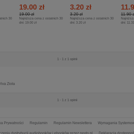
2/2026
74/20
19.00 zł
3.20 zł
11.9
19.00 zł
3.20 zł
11.90 z
tnich 30
Najniższa cena z ostatnich 30
Najniższa cena z ostatnich 30
Najniższ
dni:
19.00 zł
dni:
3.20 zł
dni:
11.31
1 - 1 z 1 opinii
Viva Zioła
1 - 1 z 1 opinii
yka Prywatności
Regulamin
Regulamin Newslettera
Wymagania Systemo
czeniu dystrybucji audiobooków i ebooków przez nexto.pl
Deklaracja dostępnoś