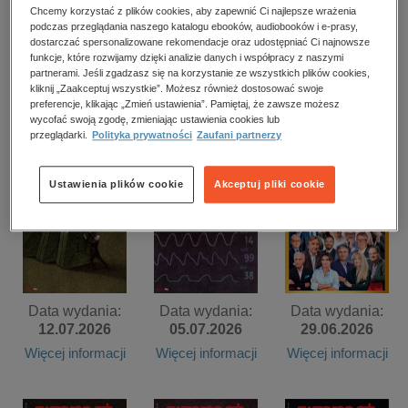
kobiece, lifestyle, kultura
Chcemy korzystać z plików cookies, aby zapewnić Ci najlepsze wrażenia
podczas przeglądania naszego katalogu ebooków, audiobooków i e-prasy,
polityka, społeczno-informacyjne
dostarczać spersonalizowane rekomendacje oraz udostępniać Ci najnowsze
funkcje, które rozwijamy dzięki analizie danych i współpracy z naszymi
Data wydania:
Data wydania:
Data wydania:
psychologiczne
partnerami. Jeśli zgadzasz się na korzystanie ze wszystkich plików cookies,
02.08.2026
26.07.2026
19.07.2026
kliknij „Zaakceptuj wszystkie”. Możesz również dostosować swoje
inne
preferencje, klikając „Zmień ustawienia”. Pamiętaj, że zawsze możesz
Więcej informacji
Więcej informacji
Więcej informacji
wycofać swoją zgodę, zmieniając ustawienia cookies lub
popularno-naukowe
przeglądarki.
Polityka prywatności
Zaufani partnerzy
historia
zdrowie
Ustawienia plików cookie
Akceptuj pliki cookie
religie
Data wydania:
Data wydania:
Data wydania:
12.07.2026
05.07.2026
29.06.2026
Więcej informacji
Więcej informacji
Więcej informacji