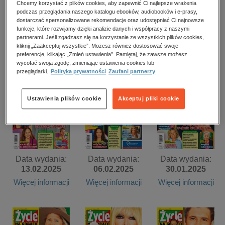
kobiece, lifestyle, kultura
Chcemy korzystać z plików cookies, aby zapewnić Ci najlepsze wrażenia
podczas przeglądania naszego katalogu ebooków, audiobooków i e-prasy,
dostarczać spersonalizowane rekomendacje oraz udostępniać Ci najnowsze
polityka, społeczno-informacyjne
Data wydania:
Data wydania:
Data wydania:
funkcje, które rozwijamy dzięki analizie danych i współpracy z naszymi
06.03.2025
27.02.2025
20.02.2025
psychologiczne
partnerami. Jeśli zgadzasz się na korzystanie ze wszystkich plików cookies,
kliknij „Zaakceptuj wszystkie”. Możesz również dostosować swoje
Więcej informacji
Więcej informacji
Więcej informacji
inne
preferencje, klikając „Zmień ustawienia”. Pamiętaj, że zawsze możesz
wycofać swoją zgodę, zmieniając ustawienia cookies lub
popularno-naukowe
przeglądarki.
Polityka prywatności
Zaufani partnerzy
historia
zdrowie
Ustawienia plików cookie
Akceptuj pliki cookie
religie
Data wydania:
Data wydania:
Data wydania:
13.02.2025
06.02.2025
30.01.2025
Więcej informacji
Więcej informacji
Więcej informacji