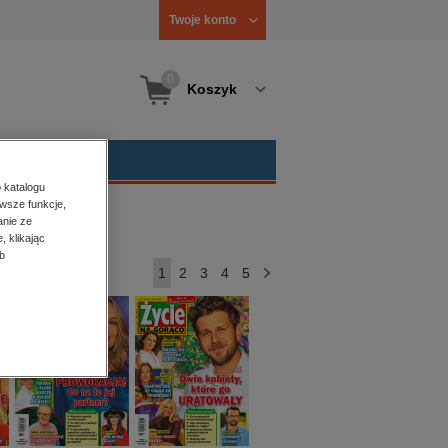
Twoje konto
0
Koszyk
 katalogu
wsze funkcje,
chiwalne
anie ze
, klikając
b
1
2
3
4
5
>