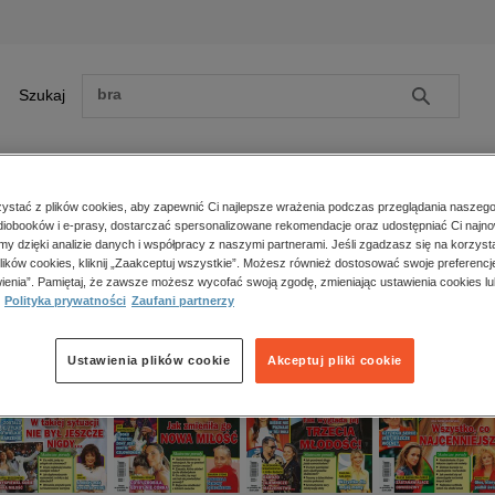
Szukaj
Szukaj
E-prasa
stać z plików cookies, aby zapewnić Ci najlepsze wrażenia podczas przeglądania naszego
iobooków i e-prasy, dostarczać spersonalizowane rekomendacje oraz udostępniać Ci najno
ona główna
e-prasa
kobiece, lifestyle, kultura
Życie na gorąco
Numery ar
amy dzięki analizie danych i współpracy z naszymi partnerami. Jeśli zgadzasz się na korzyst
lików cookies, kliknij „Zaakceptuj wszystkie”. Możesz również dostosować swoje preferencje
cie na gorąco
Zobacz wszystkie E-prasa
polityka, społeczno-informacyjne
ienia”. Pamiętaj, że zawsze możesz wycofać swoją zgodę, zmieniając ustawienia cookies lu
psychologiczne
Polityka prywatności
Zaufani partnerzy
inne
popularno-naukowe
Ustawienia plików cookie
Akceptuj pliki cookie
historia
zdrowie
religie