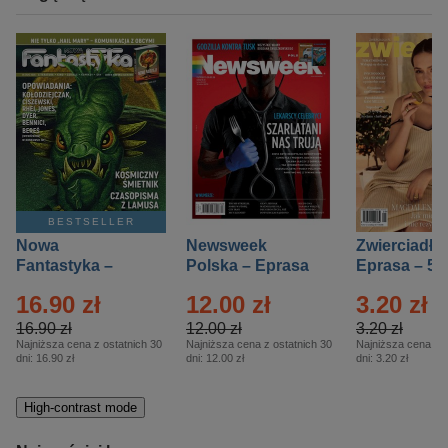
BESTSELLER
Nowa
Newsweek
Zwierciadło
Fantastyka –
Polska – Eprasa
Eprasa – 5/
Eprasa – 5/2026
– 13/2026
16.90 zł
12.00 zł
3.20 zł
16.90 zł
12.00 zł
3.20 zł
Najniższa cena z ostatnich 30
Najniższa cena z ostatnich 30
Najniższa cena z o
dni:
16.90 zł
dni:
12.00 zł
dni:
3.20 zł
High-contrast mode