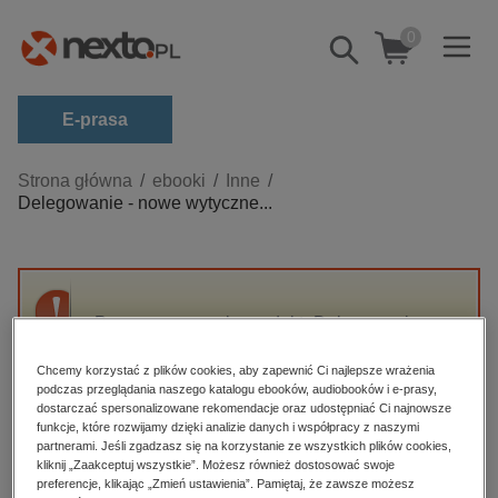
0
Pokaż/schowaj
wyszukiwarkę
E-prasa
Kategorie
Strona główna
ebooki
Inne
Delegowanie - nowe wytyczne...
Zobacz wszystkie E-prasa
budownictwo, aranżacja wnętrz
biznesowe, branżowe, gospodarka
Przepraszamy, ale produkt „Delegowanie -
darmowe wydania
nowe wytyczne zgodne z Pakietem
dzienniki
Mobilności” nie jest dostępny.
Chcemy korzystać z plików cookies, aby zapewnić Ci najlepsze wrażenia
podczas przeglądania naszego katalogu ebooków, audiobooków i e-prasy,
edukacja
dostarczać spersonalizowane rekomendacje oraz udostępniać Ci najnowsze
funkcje, które rozwijamy dzięki analizie danych i współpracy z naszymi
High-contrast mode
hobby, sport, rozrywka
partnerami. Jeśli zgadzasz się na korzystanie ze wszystkich plików cookies,
komputery, internet, technologie, informatyka
kliknij „Zaakceptuj wszystkie”. Możesz również dostosować swoje
Polecane
preferencje, klikając „Zmień ustawienia”. Pamiętaj, że zawsze możesz