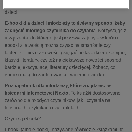
kobiece, lifestyle, kultura
każdym wieku. Najciekawsze ebooki dla młodzieży i
dzieci
polityka, społeczno-informacyjne
psychologiczne
E-booki dla dzieci i młodzieży to świetny sposób, żeby
zachęcić młodego czytelnika do czytania.
Korzystając z
inne
urządzenia, do którego jest przyzwyczajony – w końcu
popularno-naukowe
ebooki z łatwością można czytać na smartfonie czy
historia
tablecie – może z łatwością sięgać po książki edukacyjne,
zdrowie
klasyki literatury, czy też najciekawsze nowości spośród
religie
bardziej ekscytującej literatury dziecięcej. Zobacz, co
ebooki mają do zaoferowania Twojemu dziecku.
Poznaj ebooki dla młodzieży, które znajdziesz w
księgarni internetowej Nexto.
To książki dostosowane
zarówno dla młodych czytelników, jak i czytania na
telefonach, czytnikach czy tabletach.
Czym są ebooki?
Ebooki (albo e-booki), nazywane również e-książkami, to