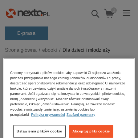
0
Pokaż/schowaj
wyszukiwarkę
E-prasa
Kategorie
Strona główna
ebooki
Dla dzieci i młodzieży
Zobacz wszystkie E-prasa
Dla dzieci i młodzieży – ebooki
budownictwo, aranżacja wnętrz
Chcemy korzystać z plików cookies, aby zapewnić Ci najlepsze wrażenia
podczas przeglądania naszego katalogu ebooków, audiobooków i e-prasy,
biznesowe, branżowe, gospodarka
dostarczać spersonalizowane rekomendacje oraz udostępniać Ci najnowsze
funkcje, które rozwijamy dzięki analizie danych i współpracy z naszymi
darmowe wydania
partnerami. Jeśli zgadzasz się na korzystanie ze wszystkich plików cookies,
Sortowanie
Filtrowanie
kliknij „Zaakceptuj wszystkie”. Możesz również dostosować swoje
dzienniki
preferencje, klikając „Zmień ustawienia”. Pamiętaj, że zawsze możesz
wycofać swoją zgodę, zmieniając ustawienia cookies lub
edukacja
Brak produktów.
przeglądarki.
Polityka prywatności
Zaufani partnerzy
hobby, sport, rozrywka
komputery, internet, technologie, informatyka
Ustawienia plików cookie
Akceptuj pliki cookie
Ebooki dla dzieci i młodzieży
– literatura dla dzieci w