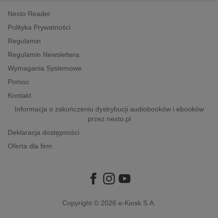
kobiece, lifestyle, kultura
Nexto Reader
polityka, społeczno-informacyjne
Polityka Prywatności
psychologiczne
Regulamin
inne
Regulamin Newslettera
popularno-naukowe
Wymagania Systemowe
historia
Pomoc
zdrowie
Kontakt
Informacja o zakończeniu dystrybucji audiobooków i ebooków
religie
przez nexto.pl
Deklaracja dostępności
Oferta dla firm
Copyright © 2026
e-Kiosk S.A.