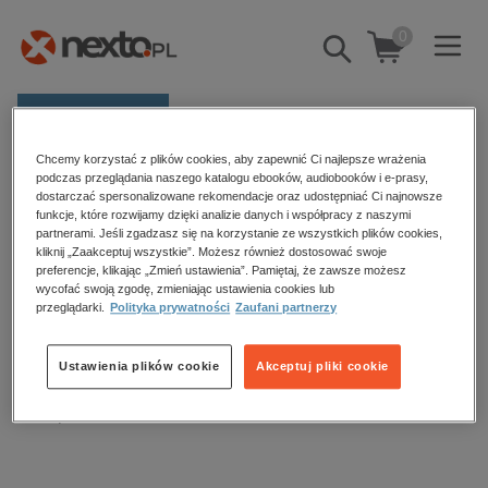
0
Pokaż/schowaj
wyszukiwarkę
E-prasa
Chcemy korzystać z plików cookies, aby zapewnić Ci najlepsze wrażenia
Kategorie
Strona główna
ebooki
Duchowość i religia
podczas przeglądania naszego katalogu ebooków, audiobooków i e-prasy,
dostarczać spersonalizowane rekomendacje oraz udostępniać Ci najnowsze
Duchowość
Zobacz wszystkie E-prasa
funkcje, które rozwijamy dzięki analizie danych i współpracy z naszymi
partnerami. Jeśli zgadzasz się na korzystanie ze wszystkich plików cookies,
kliknij „Zaakceptuj wszystkie”. Możesz również dostosować swoje
budownictwo, aranżacja wnętrz
preferencje, klikając „Zmień ustawienia”. Pamiętaj, że zawsze możesz
Duchowość – ebooki
wycofać swoją zgodę, zmieniając ustawienia cookies lub
biznesowe, branżowe, gospodarka
przeglądarki.
Polityka prywatności
Zaufani partnerzy
darmowe wydania
dzienniki
Sortowanie
Filtrowanie
Ustawienia plików cookie
Akceptuj pliki cookie
edukacja
Brak produktów.
hobby, sport, rozrywka
komputery, internet, technologie, informatyka