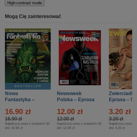
High-contrast mode
Mogą Cię zainteresować
BESTSELLER
Nowa
Newsweek
Zwierciadło
Fantastyka –
Polska – Eprasa
Eprasa – 5/
Eprasa – 5/2026
– 13/2026
16.90 zł
12.00 zł
3.20 zł
16.90 zł
12.00 zł
3.20 zł
Najniższa cena z ostatnich 30
Najniższa cena z ostatnich 30
Najniższa cena z o
dni:
16.90 zł
dni:
12.00 zł
dni:
3.20 zł