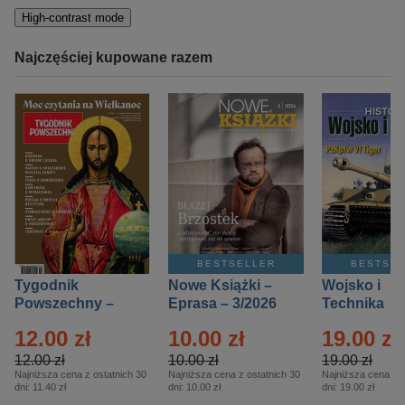
High-contrast mode
Najczęściej kupowane razem
BESTSELLER
BESTSE
Tygodnik
Nowe Książki –
Wojsko i
Powszechny –
Eprasa – 3/2026
Technika
Eprasa – 14/2026
Historia – E
12.00 zł
10.00 zł
19.00 zł
– 2/2026
12.00 zł
10.00 zł
19.00 zł
Najniższa cena z ostatnich 30
Najniższa cena z ostatnich 30
Najniższa cena z o
dni:
11.40 zł
dni:
10.00 zł
dni:
19.00 zł