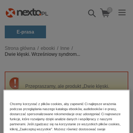
0
Pokaż/schowaj
wyszukiwarkę
E-prasa
Kategorie
Strona główna
ebooki
Inne
Dwie klęski. Wrześniowy syndrom...
Zobacz wszystkie E-prasa
budownictwo, aranżacja wnętrz
biznesowe, branżowe, gospodarka
Przepraszamy, ale produkt „Dwie klęski.
darmowe wydania
Wrześniowy syndrom 1939 i klęska Francji
dzienniki
1940 w postawach, zachowaniach i
nastrojach społeczeństwa polskiego. Próba
Chcemy korzystać z plików cookies, aby zapewnić Ci najlepsze wrażenia
edukacja
podczas przeglądania naszego katalogu ebooków, audiobooków i e-prasy,
retrospekcji i komparatystyki. Kontrowersje i
dostarczać spersonalizowane rekomendacje oraz udostępniać Ci najnowsze
hobby, sport, rozrywka
dylematy” nie jest dostępny.
funkcje, które rozwijamy dzięki analizie danych i współpracy z naszymi
komputery, internet, technologie, informatyka
partnerami. Jeśli zgadzasz się na korzystanie ze wszystkich plików cookies,
kliknij „Zaakceptuj wszystkie”. Możesz również dostosować swoje
High-contrast mode