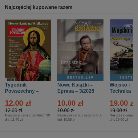
Najczęściej kupowane razem
BESTSELLER
BESTSE
Tygodnik
Nowe Książki –
Wojsko i
Powszechny –
Eprasa – 3/2026
Technika
Eprasa – 14/2026
Historia – E
12.00 zł
10.00 zł
19.00 zł
– 2/2026
12.00 zł
10.00 zł
19.00 zł
Najniższa cena z ostatnich 30
Najniższa cena z ostatnich 30
Najniższa cena z o
dni:
11.40 zł
dni:
10.00 zł
dni:
19.00 zł