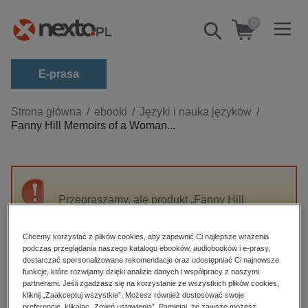
0
Pokaż/schowaj
wyszukiwarkę
E-prasa
Kategorie
Strona główna
ebooki
Języki i nauka języków
Fanny Hill Memoirs of a Woman...
Zobacz wszystkie E-prasa
budownictwo, aranżacja wnętrz
biznesowe, branżowe, gospodarka
Przepraszamy, ale produkt „Fanny Hill
darmowe wydania
Memoirs of a Woman of Pleasure.
dzienniki
Wspomnienia kurtyzany w wersji do nauki
Chcemy korzystać z plików cookies, aby zapewnić Ci najlepsze wrażenia
angielskiego” nie jest dostępny.
edukacja
podczas przeglądania naszego katalogu ebooków, audiobooków i e-prasy,
dostarczać spersonalizowane rekomendacje oraz udostępniać Ci najnowsze
hobby, sport, rozrywka
funkcje, które rozwijamy dzięki analizie danych i współpracy z naszymi
High-contrast mode
partnerami. Jeśli zgadzasz się na korzystanie ze wszystkich plików cookies,
komputery, internet, technologie, informatyka
kliknij „Zaakceptuj wszystkie”. Możesz również dostosować swoje
preferencje, klikając „Zmień ustawienia”. Pamiętaj, że zawsze możesz