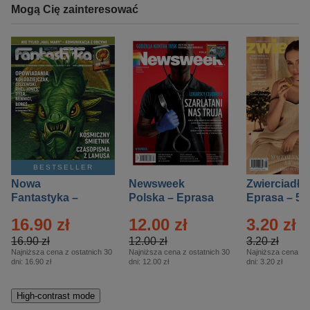
Mogą Cię zainteresować
BESTSELLER
Nowa
Newsweek
Zwierciadło
Fantastyka –
Polska – Eprasa
Eprasa – 5/
Eprasa – 5/2026
– 13/2026
16.90 zł
12.00 zł
3.20 zł
16.90 zł
12.00 zł
3.20 zł
Najniższa cena z ostatnich 30
Najniższa cena z ostatnich 30
Najniższa cena z o
dni:
16.90 zł
dni:
12.00 zł
dni:
3.20 zł
High-contrast mode