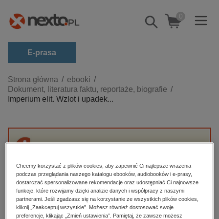
0
Pokaż/schowaj
wyszukiwarkę
E-prasa
Kategorie
Strona główna
ebooki
Dokument, literatura faktu, reportaże, biografie
Zobacz wszystkie E-prasa
Imperium elit. Wzlot i upadek...
budownictwo, aranżacja wnętrz
biznesowe, branżowe, gospodarka
darmowe wydania
Przepraszamy, ale produkt „Imperium elit.
dzienniki
Wzlot i upadek Condé Nast, największej
Chcemy korzystać z plików cookies, aby zapewnić Ci najlepsze wrażenia
dynastii medialnej Nowego Jorku” nie jest
edukacja
podczas przeglądania naszego katalogu ebooków, audiobooków i e-prasy,
dostępny.
dostarczać spersonalizowane rekomendacje oraz udostępniać Ci najnowsze
hobby, sport, rozrywka
funkcje, które rozwijamy dzięki analizie danych i współpracy z naszymi
partnerami. Jeśli zgadzasz się na korzystanie ze wszystkich plików cookies,
komputery, internet, technologie, informatyka
kliknij „Zaakceptuj wszystkie”. Możesz również dostosować swoje
High-contrast mode
preferencje, klikając „Zmień ustawienia”. Pamiętaj, że zawsze możesz