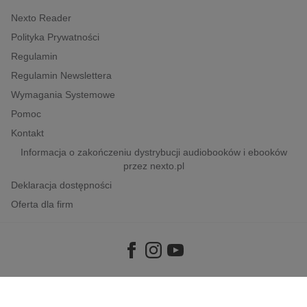
Nexto Reader
Polityka Prywatności
Regulamin
Regulamin Newslettera
Wymagania Systemowe
Pomoc
Kontakt
Informacja o zakończeniu dystrybucji audiobooków i ebooków
przez nexto.pl
Deklaracja dostępności
Oferta dla firm
Copyright © 2026
e-Kiosk S.A.