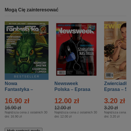
Mogą Cię zainteresować
BESTSELLER
Nowa
Newsweek
Zwierciadło
Fantastyka –
Polska – Eprasa
Eprasa – 5/
Eprasa – 5/2026
– 13/2026
16.90 zł
12.00 zł
3.20 zł
16.90 zł
12.00 zł
3.20 zł
Najniższa cena z ostatnich 30
Najniższa cena z ostatnich 30
Najniższa cena z o
dni:
16.90 zł
dni:
12.00 zł
dni:
3.20 zł
High-contrast mode