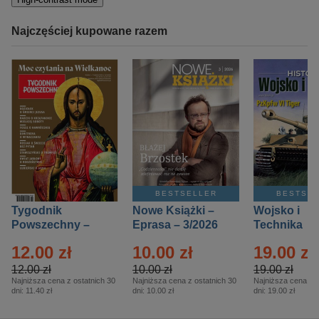
Najczęściej kupowane razem
BESTSELLER
BESTSE
Tygodnik
Nowe Książki –
Wojsko i
Powszechny –
Eprasa – 3/2026
Technika
Eprasa – 14/2026
Historia – E
12.00 zł
10.00 zł
19.00 zł
– 2/2026
12.00 zł
10.00 zł
19.00 zł
Najniższa cena z ostatnich 30
Najniższa cena z ostatnich 30
Najniższa cena z o
dni:
11.40 zł
dni:
10.00 zł
dni:
19.00 zł