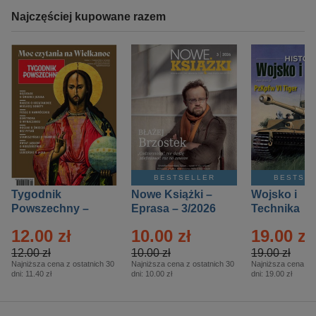
Najczęściej kupowane razem
BESTSELLER
BESTSE
Tygodnik
Nowe Książki –
Wojsko i
Powszechny –
Eprasa – 3/2026
Technika
Eprasa – 14/2026
Historia – E
12.00 zł
10.00 zł
19.00 zł
– 2/2026
12.00 zł
10.00 zł
19.00 zł
Najniższa cena z ostatnich 30
Najniższa cena z ostatnich 30
Najniższa cena z o
dni:
11.40 zł
dni:
10.00 zł
dni:
19.00 zł