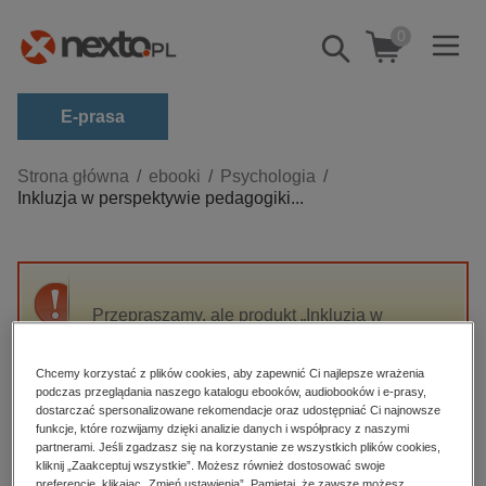
0
Pokaż/schowaj
wyszukiwarkę
E-prasa
Kategorie
Strona główna
ebooki
Psychologia
Inkluzja w perspektywie pedagogiki...
Zobacz wszystkie E-prasa
budownictwo, aranżacja wnętrz
biznesowe, branżowe, gospodarka
Przepraszamy, ale produkt „Inkluzja w
darmowe wydania
perspektywie pedagogiki specjalnej i
dzienniki
pedagogiki społecznej: Pytania, konteksty,
Chcemy korzystać z plików cookies, aby zapewnić Ci najlepsze wrażenia
dyskusje” nie jest dostępny.
edukacja
podczas przeglądania naszego katalogu ebooków, audiobooków i e-prasy,
dostarczać spersonalizowane rekomendacje oraz udostępniać Ci najnowsze
hobby, sport, rozrywka
funkcje, które rozwijamy dzięki analizie danych i współpracy z naszymi
High-contrast mode
partnerami. Jeśli zgadzasz się na korzystanie ze wszystkich plików cookies,
komputery, internet, technologie, informatyka
kliknij „Zaakceptuj wszystkie”. Możesz również dostosować swoje
preferencje, klikając „Zmień ustawienia”. Pamiętaj, że zawsze możesz