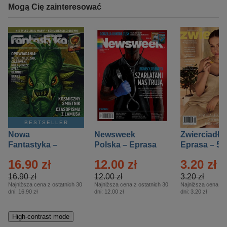
Mogą Cię zainteresować
BESTSELLER
Nowa
Newsweek
Zwierciadło
Fantastyka –
Polska – Eprasa
Eprasa – 5/
Eprasa – 5/2026
– 13/2026
16.90 zł
12.00 zł
3.20 zł
16.90 zł
12.00 zł
3.20 zł
Najniższa cena z ostatnich 30
Najniższa cena z ostatnich 30
Najniższa cena z o
dni:
16.90 zł
dni:
12.00 zł
dni:
3.20 zł
High-contrast mode