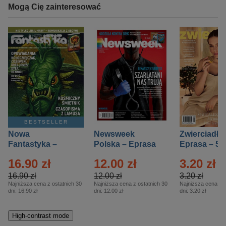
Mogą Cię zainteresować
BESTSELLER
Nowa
Newsweek
Zwierciadło
Fantastyka –
Polska – Eprasa
Eprasa – 5/
Eprasa – 5/2026
– 13/2026
16.90 zł
12.00 zł
3.20 zł
16.90 zł
12.00 zł
3.20 zł
Najniższa cena z ostatnich 30
Najniższa cena z ostatnich 30
Najniższa cena z o
dni:
16.90 zł
dni:
12.00 zł
dni:
3.20 zł
High-contrast mode