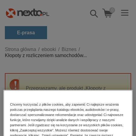
0
Pokaż/schowaj
wyszukiwarkę
E-prasa
Kategorie
Strona główna
ebooki
Biznes
Kłopoty z rozliczeniem samochodów...
Zobacz wszystkie E-prasa
budownictwo, aranżacja wnętrz
biznesowe, branżowe, gospodarka
Przepraszamy, ale produkt „Kłopoty z
darmowe wydania
rozliczeniem samochodów służbowych na
dzienniki
gruncie VAT, CIT, PIT, UoR 2021” nie jest
Chcemy korzystać z plików cookies, aby zapewnić Ci najlepsze wrażenia
dostępny.
edukacja
podczas przeglądania naszego katalogu ebooków, audiobooków i e-prasy,
dostarczać spersonalizowane rekomendacje oraz udostępniać Ci najnowsze
hobby, sport, rozrywka
funkcje, które rozwijamy dzięki analizie danych i współpracy z naszymi
High-contrast mode
partnerami. Jeśli zgadzasz się na korzystanie ze wszystkich plików cookies,
komputery, internet, technologie, informatyka
kliknij „Zaakceptuj wszystkie”. Możesz również dostosować swoje
preferencje, klikając „Zmień ustawienia”. Pamiętaj, że zawsze możesz