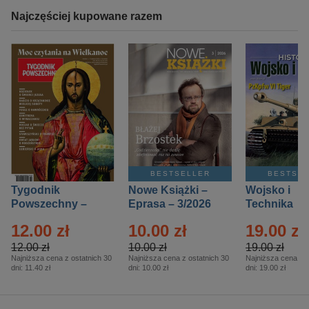
Najczęściej kupowane razem
BESTSELLER
BESTSE
Tygodnik
Nowe Książki –
Wojsko i
Powszechny –
Eprasa – 3/2026
Technika
Eprasa – 14/2026
Historia – E
12.00 zł
10.00 zł
19.00 zł
– 2/2026
12.00 zł
10.00 zł
19.00 zł
Najniższa cena z ostatnich 30
Najniższa cena z ostatnich 30
Najniższa cena z o
dni:
11.40 zł
dni:
10.00 zł
dni:
19.00 zł