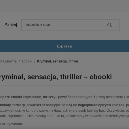
Szukaj
Szukaj
E-prasa
ona główna
ebooki
Kryminał, sensacja, thriller
Zobacz wszystkie E-prasa
polityka, społeczno-informacyjne
ryminał, sensacja, thriller – ebooki
psychologiczne
inne
popularno-naukowe
lepsze ebooki kryminalne, thrillery i powieści sensacyjne.
Poznaj bestsellery z ka
historia
minały, thrillery, powieści sensacyjne należą do najpopularniejszych książek, po
zdrowie
szczyk emocji, w kontrolowanych sytuacjach wiele osób lubi się bać. Oczywiście, eb
religie
adki, tajemnice – i ich rozwiązania – to to, co kochamy w powieściach detektywistyc
oki kryminalne