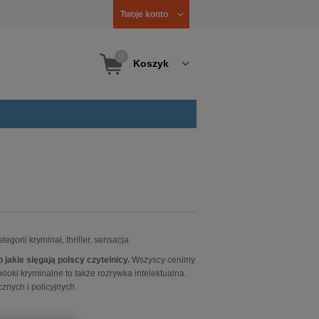
Twoje konto
0
Koszyk
tegorii kryminał, thriller, sensacja
 jakie sięgają polscy czytelnicy.
Wszyscy cenimy
ooki kryminalne to także rozrywka intelektualna.
znych i policyjnych.