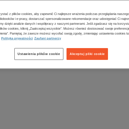
rywaj ebooki kryminalne na Nexto.
Od klasyków pokroju Agathy Christie, poprzez
cznego humoru kryminały skandynawskie, aż po mroczne historie brutalnych morder
stać z plików cookies, aby zapewnić Ci najlepsze wrażenia podczas przeglądania naszego
llery i horrory
iobooków i e-prasy, dostarczać spersonalizowane rekomendacje oraz udostępniać Ci najno
amy dzięki analizie danych i współpracy z naszymi partnerami. Jeśli zgadzasz się na korzyst
ej kategorii znajdzie się coś dla tych, którzy naprawdę lubią się bać. Znajdziesz tu
lików cookies, kliknij „Zaakceptuj wszystkie”. Możesz również dostosować swoje preferencje
ięciu dzięki mistrzowsko zbudowanej atmosferze, jak i klasyczne horrory, w
...
ienia”. Pamiętaj, że zawsze możesz wycofać swoją zgodę, zmieniając ustawienia cookies lu
czytaj więcej
Polityka prywatności
Zaufani partnerzy
k produktów.
Ustawienia plików cookie
Akceptuj pliki cookie