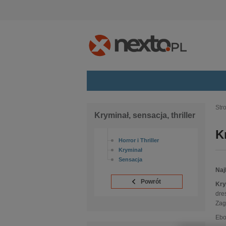
Kategorie
Str
Kryminał, sensacja, thriller
budownictwo, aranżacja wnętrz
K
biznesowe, branżowe, gospodarka
Horror i Thriller
darmowe wydania
Kryminał
Sensacja
dzienniki
Naj
edukacja
Powrót
Kry
hobby, sport, rozrywka
dre
komputery, internet, technologie,
Zag
informatyka
Ebo
kobiece, lifestyle, kultura