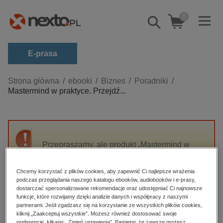
0
Pokaż/schowaj
wyszukiwarkę
E-prasa
Kategorie
Strona główna
ebooki
Biznes
Poradniki
Mastermind w praktyce. Przejdź...
Zobacz wszystkie E-prasa
budownictwo, aranżacja wnętrz
biznesowe, branżowe, gospodarka
Przepraszamy, ale produkt „Mastermind w
darmowe wydania
praktyce. Przejdź od gadania do działania.
dzienniki
Sięgnij po paliwo rakietowe dla Twojego
Chcemy korzystać z plików cookies, aby zapewnić Ci najlepsze wrażenia
biznesu!” nie jest dostępny.
edukacja
podczas przeglądania naszego katalogu ebooków, audiobooków i e-prasy,
dostarczać spersonalizowane rekomendacje oraz udostępniać Ci najnowsze
hobby, sport, rozrywka
funkcje, które rozwijamy dzięki analizie danych i współpracy z naszymi
High-contrast mode
partnerami. Jeśli zgadzasz się na korzystanie ze wszystkich plików cookies,
komputery, internet, technologie, informatyka
kliknij „Zaakceptuj wszystkie”. Możesz również dostosować swoje
preferencje, klikając „Zmień ustawienia”. Pamiętaj, że zawsze możesz