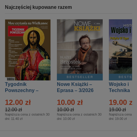
Najczęściej kupowane razem
BESTSELLER
BESTSE
Tygodnik
Nowe Książki –
Wojsko i
Powszechny –
Eprasa – 3/2026
Technika
Eprasa – 14/2026
Historia – E
12.00 zł
10.00 zł
19.00 zł
– 2/2026
12.00 zł
10.00 zł
19.00 zł
Najniższa cena z ostatnich 30
Najniższa cena z ostatnich 30
Najniższa cena z o
dni:
11.40 zł
dni:
10.00 zł
dni:
19.00 zł