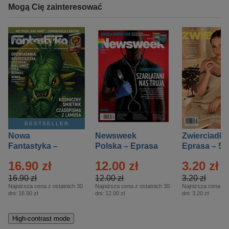
Mogą Cię zainteresować
BESTSELLER
Nowa
Newsweek
Zwierciadło
Fantastyka –
Polska – Eprasa
Eprasa – 5/
Eprasa – 5/2026
– 13/2026
16.90 zł
12.00 zł
3.20 zł
16.90 zł
12.00 zł
3.20 zł
Najniższa cena z ostatnich 30
Najniższa cena z ostatnich 30
Najniższa cena z o
dni:
16.90 zł
dni:
12.00 zł
dni:
3.20 zł
High-contrast mode