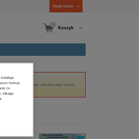
Twoje konto
0
Koszyk
 katalogu
wsze funkcje,
iza dyskursu naukowego i filozoficznego” nie jest
anie ze
, klikając
b