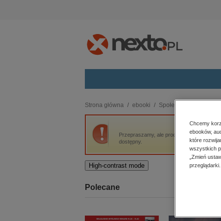
Kategorie
Strona główna
ebooki
Społeczeństwo
Socj
budownictwo, aranżacja wnętrz
Chcemy korzy
ebooków, aud
biznesowe, branżowe, gospodarka
Przepraszamy, ale produkt „Modele (system
które rozwij
dostępny.
darmowe wydania
wszystkich p
dzienniki
„Zmień ustaw
High-contrast mode
przeglądarki.
edukacja
hobby, sport, rozrywka
Polecane
komputery, internet, technologie,
informatyka
kobiece, lifestyle, kultura