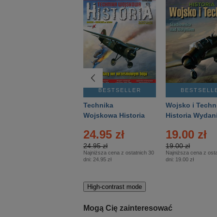
BESTSELLER
BESTSELLER
BESTSELL
Gość Niedzielny -
Technika
Wojsko i Techn
Warszawski –
Wojskowa Historia
Historia Wydan
Eprasa – 14/2026
– Eprasa – 2/2026
Specjalne – Ep
4.00 zł
24.95 zł
19.00 zł
– 2/2026
4.00 zł
24.95 zł
19.00 zł
Najniższa cena z ostatnich 30
Najniższa cena z ostatnich 30
Najniższa cena z osta
dni:
3.80 zł
dni:
24.95 zł
dni:
19.00 zł
High-contrast mode
Mogą Cię zainteresować