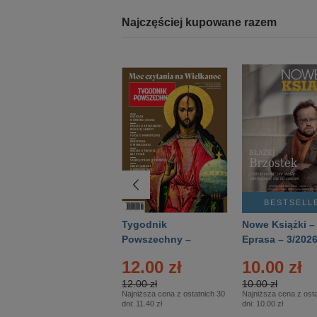
Najczęściej kupowane razem
BESTSELLER
BESTSELL
Technika
Tygodnik
Nowe Książki –
Wojskowa Historia
Powszechny –
Eprasa – 3/202
- Numer specjalny
Eprasa – 14/2026
12.00 zł
10.00 zł
– Eprasa – 2/2026
12.00 zł
10.00 zł
Najniższa cena z ostatnich 30
Najniższa cena z osta
dni:
11.40 zł
dni:
10.00 zł