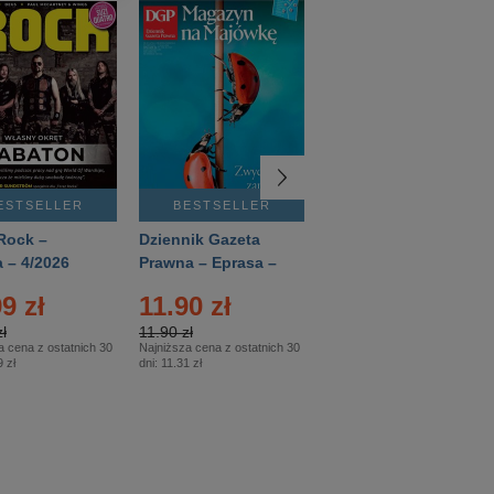
ESTSELLER
BESTSELLER
BESTSELLER
Rock –
Dziennik Gazeta
Świat Wiedzy
 – 4/2026
Prawna – Eprasa –
Historia – Eprasa –
83/2026
2/2026
9 zł
11.90 zł
13.99 zł
ł
11.90 zł
13.99 zł
a cena z ostatnich 30
Najniższa cena z ostatnich 30
Najniższa cena z ostatnich 30
 zł
dni:
11.31 zł
dni:
13.99 zł