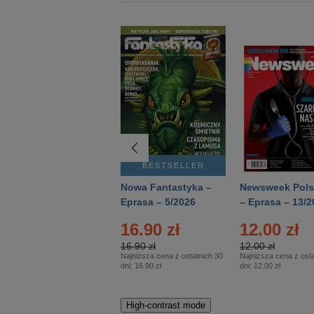
BESTSELLER
BESTSELLER
Deutsch Aktuell –
Nowa Fantastyka –
Newsweek Pols
Eprasa – 2/2026
Eprasa – 5/2026
– Eprasa – 13/2
16.90 zł
12.00 zł
16.90 zł
12.00 zł
Najniższa cena z ostatnich 30
Najniższa cena z osta
dni:
16.90 zł
dni:
12.00 zł
High-contrast mode