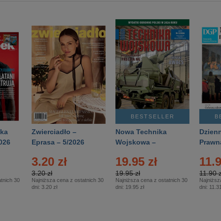
BESTSELLER
B
ka
Zwierciadło –
Nowa Technika
Dzienn
026
Eprasa – 5/2026
Wojskowa –
Prawn
Eprasa – 2/2026
65/20
3.20 zł
19.95 zł
11.9
3.20 zł
19.95 zł
11.90 z
tnich 30
Najniższa cena z ostatnich 30
Najniższa cena z ostatnich 30
Najniższ
dni:
3.20 zł
dni:
19.95 zł
dni:
11.31