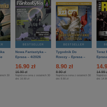
ER
BESTSELLER
BESTSELLER
B
ika
Nowa Fantastyka –
Tygodnik Do
Teraz 
ie
Eprasa – 4/2026
Rzeczy – Eprasa –
Eprasa
rasa
14/2026
16.90 zł
8.90 zł
14.9
16.90 zł
8.90 zł
14.99 z
tnich 30
Najniższa cena z ostatnich 30
Najniższa cena z ostatnich 30
Najniższ
dni:
16.90 zł
dni:
8.90 zł
dni:
14.99