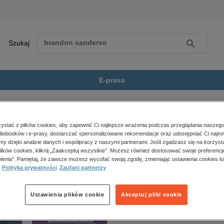
Szukaj
Szukaj
E-prasa
ologia
Modele (systemy) kulturowo-cywilizacyjne,...
Zobacz wszystkie E-prasa
polityka, społeczno-informacyjne
stać z plików cookies, aby zapewnić Ci najlepsze wrażenia podczas przeglądania naszego
iobooków i e-prasy, dostarczać spersonalizowane rekomendacje oraz udostępniać Ci najno
psychologiczne
y) kulturowo-cywilizacyjne, Tom 1: Typologia aksjologiczna organizacji społeczeństwa. Anal
amy dzięki analizie danych i współpracy z naszymi partnerami. Jeśli zgadzasz się na korzyst
inne
lików cookies, kliknij „Zaakceptuj wszystkie”. Możesz również dostosować swoje preferencje
popularno-naukowe
ienia”. Pamiętaj, że zawsze możesz wycofać swoją zgodę, zmieniając ustawienia cookies lu
Polityka prywatności
Zaufani partnerzy
historia
zdrowie
religie
Ustawienia plików cookie
Akceptuj pliki cookie