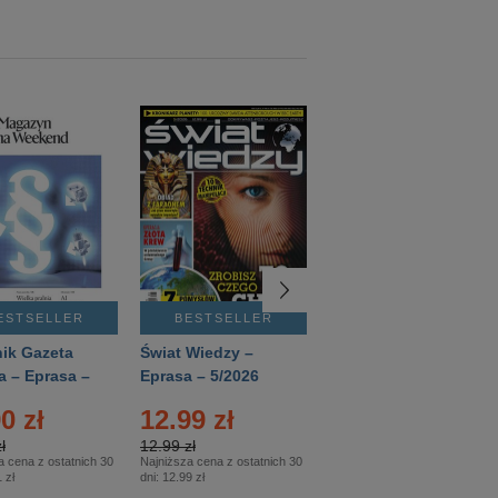
ESTSELLER
BESTSELLER
BESTSELLER
ik Gazeta
Świat Wiedzy –
T3 – Eprasa –
a – Eprasa –
Eprasa – 5/2026
4/2026
26
0 zł
12.99 zł
9.50 zł
ł
12.99 zł
9.50 zł
a cena z ostatnich 30
Najniższa cena z ostatnich 30
Najniższa cena z ostatnich 30
 zł
dni:
12.99 zł
dni:
11.90 zł