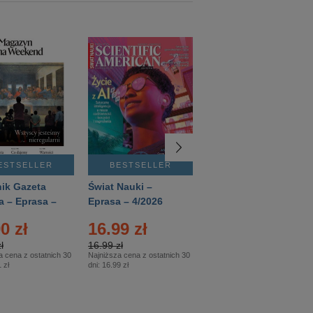
ESTSELLER
BESTSELLER
BESTSELLER
ik Gazeta
Świat Nauki –
Mówią Wieki –
a – Eprasa –
Eprasa – 4/2026
Eprasa – 3/2026
26
0 zł
16.99 zł
12.50 zł
ł
16.99 zł
12.50 zł
a cena z ostatnich 30
Najniższa cena z ostatnich 30
Najniższa cena z ostatnich 30
 zł
dni:
16.99 zł
dni:
12.50 zł