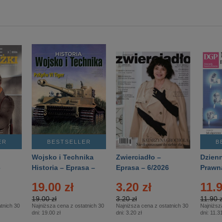
ER
BESTSELLER
B
Wojsko i Technika
Zwierciadło –
Dzienn
6
Historia – Eprasa –
Eprasa – 6/2026
Prawn
2/2026
74/20
19.00 zł
3.20 zł
11.9
19.00 zł
3.20 zł
11.90 z
tnich 30
Najniższa cena z ostatnich 30
Najniższa cena z ostatnich 30
Najniższ
dni:
19.00 zł
dni:
3.20 zł
dni:
11.31