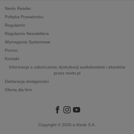
kobiece, lifestyle, kultura
Nexto Reader
polityka, społeczno-informacyjne
Polityka Prywatności
psychologiczne
Regulamin
inne
Regulamin Newslettera
popularno-naukowe
Wymagania Systemowe
historia
Pomoc
zdrowie
Kontakt
Informacja o zakończeniu dystrybucji audiobooków i ebooków
religie
przez nexto.pl
Deklaracja dostępności
Oferta dla firm
Copyright © 2026
e-Kiosk S.A.