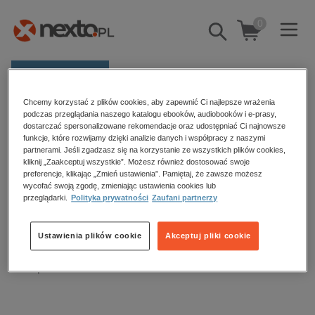
0
Pokaż/schowaj
wyszukiwarkę
E-prasa
Chcemy korzystać z plików cookies, aby zapewnić Ci najlepsze wrażenia
Kategorie
Strona główna
ebooki
Naukowe i akademickie
podczas przeglądania naszego katalogu ebooków, audiobooków i e-prasy,
dostarczać spersonalizowane rekomendacje oraz udostępniać Ci najnowsze
Fizyka
Zobacz wszystkie E-prasa
funkcje, które rozwijamy dzięki analizie danych i współpracy z naszymi
partnerami. Jeśli zgadzasz się na korzystanie ze wszystkich plików cookies,
kliknij „Zaakceptuj wszystkie”. Możesz również dostosować swoje
budownictwo, aranżacja wnętrz
preferencje, klikając „Zmień ustawienia”. Pamiętaj, że zawsze możesz
Fizyka – ebooki
wycofać swoją zgodę, zmieniając ustawienia cookies lub
biznesowe, branżowe, gospodarka
przeglądarki.
Polityka prywatności
Zaufani partnerzy
darmowe wydania
dzienniki
Sortowanie
Filtrowanie
Ustawienia plików cookie
Akceptuj pliki cookie
edukacja
Brak produktów.
hobby, sport, rozrywka
komputery, internet, technologie, informatyka