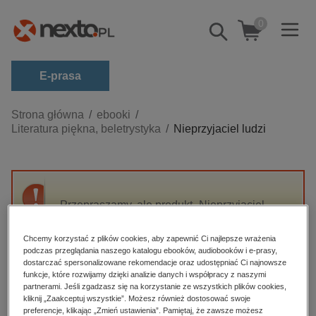
0
Pokaż/schowaj
wyszukiwarkę
E-prasa
Kategorie
Strona główna
ebooki
Literatura piękna, beletrystyka
Nieprzyjaciel ludzi
Zobacz wszystkie E-prasa
budownictwo, aranżacja wnętrz
biznesowe, branżowe, gospodarka
Przepraszamy, ale produkt „Nieprzyjaciel
darmowe wydania
ludzi” nie jest dostępny.
dzienniki
Chcemy korzystać z plików cookies, aby zapewnić Ci najlepsze wrażenia
podczas przeglądania naszego katalogu ebooków, audiobooków i e-prasy,
edukacja
High-contrast mode
dostarczać spersonalizowane rekomendacje oraz udostępniać Ci najnowsze
hobby, sport, rozrywka
funkcje, które rozwijamy dzięki analizie danych i współpracy z naszymi
partnerami. Jeśli zgadzasz się na korzystanie ze wszystkich plików cookies,
Polecane
komputery, internet, technologie, informatyka
kliknij „Zaakceptuj wszystkie”. Możesz również dostosować swoje
preferencje, klikając „Zmień ustawienia”. Pamiętaj, że zawsze możesz