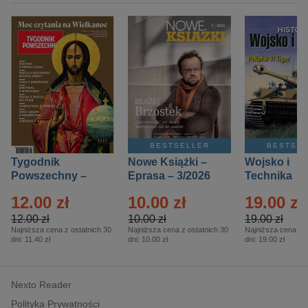
BESTSELLER
BESTSE
Tygodnik
Nowe Książki –
Wojsko i
Powszechny –
Eprasa – 3/2026
Technika
Eprasa – 14/2026
Historia – E
12.00 zł
10.00 zł
19.00 zł
– 2/2026
12.00 zł
10.00 zł
19.00 zł
Najniższa cena z ostatnich 30
Najniższa cena z ostatnich 30
Najniższa cena z o
dni:
11.40 zł
dni:
10.00 zł
dni:
19.00 zł
Nexto Reader
Polityka Prywatności