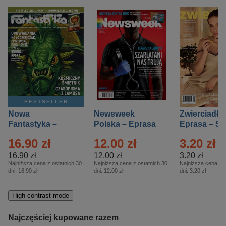
BESTSELLER
Nowa
Newsweek
Zwierciadło
Fantastyka –
Polska – Eprasa
Eprasa – 5/
Eprasa – 5/2026
– 13/2026
16.90 zł
12.00 zł
3.20 zł
16.90 zł
12.00 zł
3.20 zł
Najniższa cena z ostatnich 30
Najniższa cena z ostatnich 30
Najniższa cena z o
dni:
16.90 zł
dni:
12.00 zł
dni:
3.20 zł
High-contrast mode
Najczęściej kupowane razem