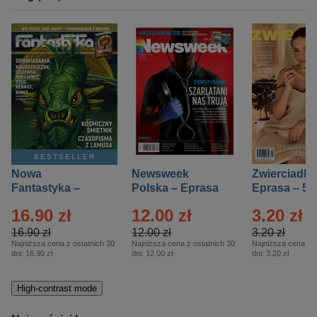
BESTSELLER
Nowa
Newsweek
Zwierciadło
Fantastyka –
Polska – Eprasa
Eprasa – 5/
Eprasa – 5/2026
– 13/2026
16.90 zł
12.00 zł
3.20 zł
16.90 zł
12.00 zł
3.20 zł
Najniższa cena z ostatnich 30
Najniższa cena z ostatnich 30
Najniższa cena z o
dni:
16.90 zł
dni:
12.00 zł
dni:
3.20 zł
High-contrast mode