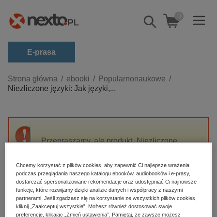
0
Pokaż/schowaj
wyszukiwarkę
E-prasa
Kategorie
Strona główna
ebooki
Popularnonaukowe
Niezliczone języki: Jak języki,...
Zobacz wszystkie E-prasa
budownictwo, aranżacja wnętrz
biznesowe, branżowe, gospodarka
Przepraszamy, ale produkt „Niezliczone
darmowe wydania
języki: Jak języki, którymi mówimy, ujawniają
dzienniki
różnice w naszym myśleniu” nie jest dostępny.
Chcemy korzystać z plików cookies, aby zapewnić Ci najlepsze wrażenia
edukacja
podczas przeglądania naszego katalogu ebooków, audiobooków i e-prasy,
dostarczać spersonalizowane rekomendacje oraz udostępniać Ci najnowsze
High-contrast mode
hobby, sport, rozrywka
funkcje, które rozwijamy dzięki analizie danych i współpracy z naszymi
partnerami. Jeśli zgadzasz się na korzystanie ze wszystkich plików cookies,
komputery, internet, technologie, informatyka
kliknij „Zaakceptuj wszystkie”. Możesz również dostosować swoje
Polecane
preferencje, klikając „Zmień ustawienia”. Pamiętaj, że zawsze możesz