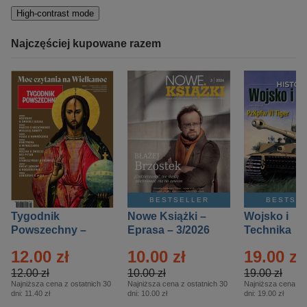
High-contrast mode
Najczęściej kupowane razem
BESTSELLER
BESTSE
Tygodnik
Nowe Książki –
Wojsko i
Powszechny –
Eprasa – 3/2026
Technika
Eprasa – 14/2026
Historia – E
12.00 zł
10.00 zł
19.00 zł
– 2/2026
12.00 zł
10.00 zł
19.00 zł
Najniższa cena z ostatnich 30
Najniższa cena z ostatnich 30
Najniższa cena z o
dni:
11.40 zł
dni:
10.00 zł
dni:
19.00 zł