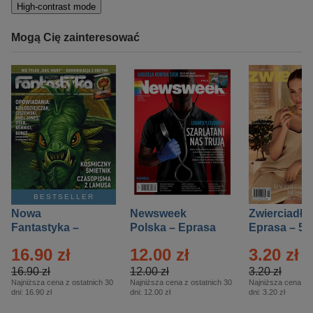
High-contrast mode
Mogą Cię zainteresować
BESTSELLER
Nowa
Newsweek
Zwierciadło
Fantastyka –
Polska – Eprasa
Eprasa – 5/
Eprasa – 5/2026
– 13/2026
16.90 zł
12.00 zł
3.20 zł
16.90 zł
12.00 zł
3.20 zł
Najniższa cena z ostatnich 30
Najniższa cena z ostatnich 30
Najniższa cena z o
dni:
16.90 zł
dni:
12.00 zł
dni:
3.20 zł