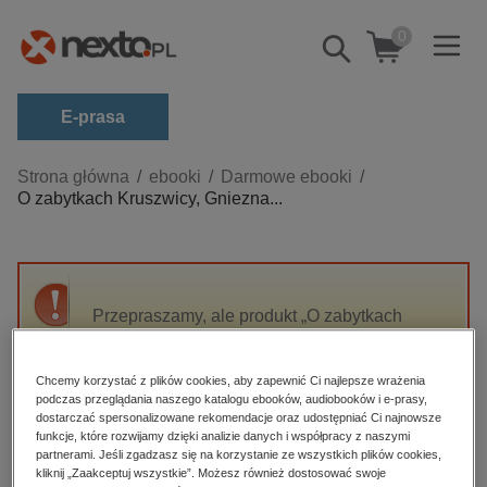
0
Pokaż/schowaj
wyszukiwarkę
E-prasa
Kategorie
Strona główna
ebooki
Darmowe ebooki
O zabytkach Kruszwicy, Gniezna...
Zobacz wszystkie E-prasa
budownictwo, aranżacja wnętrz
biznesowe, branżowe, gospodarka
Przepraszamy, ale produkt „O zabytkach
darmowe wydania
Kruszwicy, Gniezna i Krakowa oraz
dzienniki
Trzemeszna, Rogoźna, Kcyni, Dobieszewka,
Gołańczy, Żnina, Gąsawy, Pakości, Kościelca,
Chcemy korzystać z plików cookies, aby zapewnić Ci najlepsze wrażenia
edukacja
podczas przeglądania naszego katalogu ebooków, audiobooków i e-prasy,
Inowrocławia, Strzelna i Mogilna” nie jest
dostarczać spersonalizowane rekomendacje oraz udostępniać Ci najnowsze
hobby, sport, rozrywka
dostępny.
funkcje, które rozwijamy dzięki analizie danych i współpracy z naszymi
komputery, internet, technologie, informatyka
partnerami. Jeśli zgadzasz się na korzystanie ze wszystkich plików cookies,
kliknij „Zaakceptuj wszystkie”. Możesz również dostosować swoje
High-contrast mode