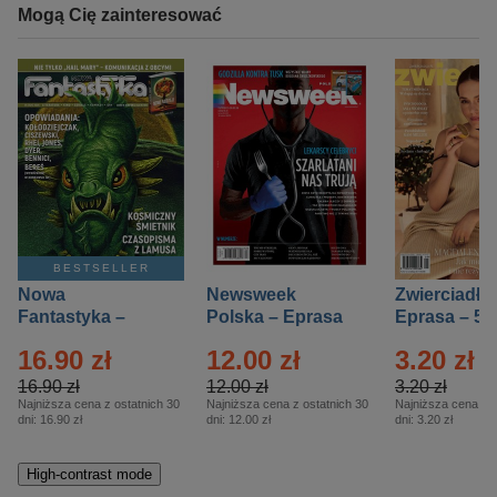
Mogą Cię zainteresować
BESTSELLER
Nowa
Newsweek
Zwierciadło
Fantastyka –
Polska – Eprasa
Eprasa – 5/
Eprasa – 5/2026
– 13/2026
16.90 zł
12.00 zł
3.20 zł
16.90 zł
12.00 zł
3.20 zł
Najniższa cena z ostatnich 30
Najniższa cena z ostatnich 30
Najniższa cena z o
dni:
16.90 zł
dni:
12.00 zł
dni:
3.20 zł
High-contrast mode