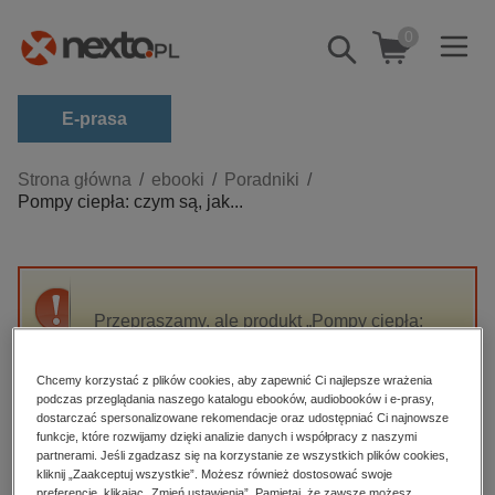
0
Pokaż/schowaj
wyszukiwarkę
E-prasa
Kategorie
Strona główna
ebooki
Poradniki
Pompy ciepła: czym są, jak...
Zobacz wszystkie E-prasa
budownictwo, aranżacja wnętrz
biznesowe, branżowe, gospodarka
Przepraszamy, ale produkt „Pompy ciepła:
darmowe wydania
czym są, jak działają, w jaki sposób
dzienniki
współpracują z instalacjami fotowoltaicznymi”
Chcemy korzystać z plików cookies, aby zapewnić Ci najlepsze wrażenia
nie jest dostępny.
edukacja
podczas przeglądania naszego katalogu ebooków, audiobooków i e-prasy,
dostarczać spersonalizowane rekomendacje oraz udostępniać Ci najnowsze
hobby, sport, rozrywka
funkcje, które rozwijamy dzięki analizie danych i współpracy z naszymi
High-contrast mode
partnerami. Jeśli zgadzasz się na korzystanie ze wszystkich plików cookies,
komputery, internet, technologie, informatyka
kliknij „Zaakceptuj wszystkie”. Możesz również dostosować swoje
preferencje, klikając „Zmień ustawienia”. Pamiętaj, że zawsze możesz