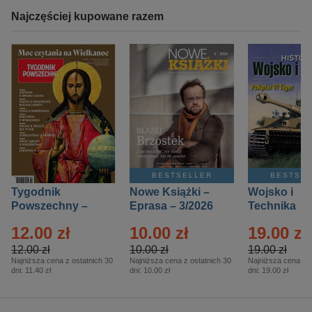
Najczęściej kupowane razem
BESTSELLER
BESTSE
Tygodnik
Nowe Książki –
Wojsko i
Powszechny –
Eprasa – 3/2026
Technika
Eprasa – 14/2026
Historia – E
12.00 zł
10.00 zł
19.00 zł
– 2/2026
12.00 zł
10.00 zł
19.00 zł
Najniższa cena z ostatnich 30
Najniższa cena z ostatnich 30
Najniższa cena z o
dni:
11.40 zł
dni:
10.00 zł
dni:
19.00 zł