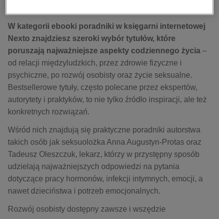
kobiece, lifestyle, kultura
bestsellery
polityka, społeczno-informacyjne
W kategorii ebooki poradniki w księgarni internetowej
psychologiczne
Nexto znajdziesz szeroki wybór tytułów, które
poruszają najważniejsze aspekty codziennego życia
–
inne
od relacji międzyludzkich, przez zdrowie fizyczne i
popularno-naukowe
psychiczne, po rozwój osobisty oraz życie seksualne.
historia
Bestsellerowe tytuły, często polecane przez ekspertów,
zdrowie
autorytety i praktyków, to nie tylko źródło inspiracji, ale też
religie
konkretnych rozwiązań.
Wśród nich znajdują się praktyczne poradniki autorstwa
takich osób jak seksuolożka Anna Augustyn-Protas oraz
Tadeusz Oleszczuk, lekarz, którzy w przystępny sposób
udzielają najważniejszych odpowiedzi na pytania
dotyczące pracy hormonów, infekcji intymnych, emocji, a
nawet dzieciństwa i potrzeb emocjonalnych.
Rozwój osobisty dostępny zawsze i wszędzie