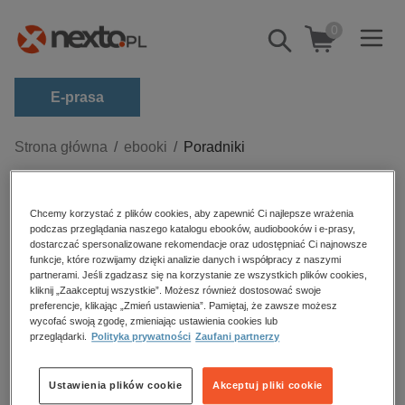
0
Pokaż/schowaj
wyszukiwarkę
E-prasa
Kategorie
Strona główna
ebooki
Poradniki
Zobacz wszystkie E-prasa
Poradniki – ebooki
budownictwo, aranżacja wnętrz
Chcemy korzystać z plików cookies, aby zapewnić Ci najlepsze wrażenia
podczas przeglądania naszego katalogu ebooków, audiobooków i e-prasy,
biznesowe, branżowe, gospodarka
dostarczać spersonalizowane rekomendacje oraz udostępniać Ci najnowsze
funkcje, które rozwijamy dzięki analizie danych i współpracy z naszymi
darmowe wydania
partnerami. Jeśli zgadzasz się na korzystanie ze wszystkich plików cookies,
Sortowanie
Filtrowanie
kliknij „Zaakceptuj wszystkie”. Możesz również dostosować swoje
dzienniki
preferencje, klikając „Zmień ustawienia”. Pamiętaj, że zawsze możesz
wycofać swoją zgodę, zmieniając ustawienia cookies lub
edukacja
Brak produktów.
przeglądarki.
Polityka prywatności
Zaufani partnerzy
hobby, sport, rozrywka
komputery, internet, technologie, informatyka
Ustawienia plików cookie
Akceptuj pliki cookie
Ebooki poradniki na Nexto.
Najciekawsze pozycje,