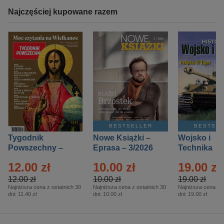
Najczęściej kupowane razem
BESTSELLER
BESTSE
Tygodnik
Nowe Książki –
Wojsko i
Powszechny –
Eprasa – 3/2026
Technika
Eprasa – 14/2026
Historia – E
12.00 zł
10.00 zł
19.00 zł
– 2/2026
12.00 zł
10.00 zł
19.00 zł
Najniższa cena z ostatnich 30
Najniższa cena z ostatnich 30
Najniższa cena z o
dni:
11.40 zł
dni:
10.00 zł
dni:
19.00 zł