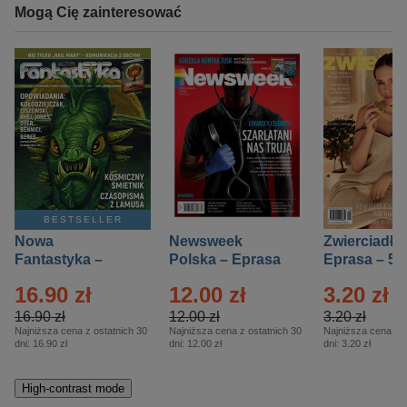
Mogą Cię zainteresować
BESTSELLER
Nowa
Newsweek
Zwierciadło
Fantastyka –
Polska – Eprasa
Eprasa – 5/
Eprasa – 5/2026
– 13/2026
16.90 zł
12.00 zł
3.20 zł
16.90 zł
12.00 zł
3.20 zł
Najniższa cena z ostatnich 30
Najniższa cena z ostatnich 30
Najniższa cena z o
dni:
16.90 zł
dni:
12.00 zł
dni:
3.20 zł
High-contrast mode