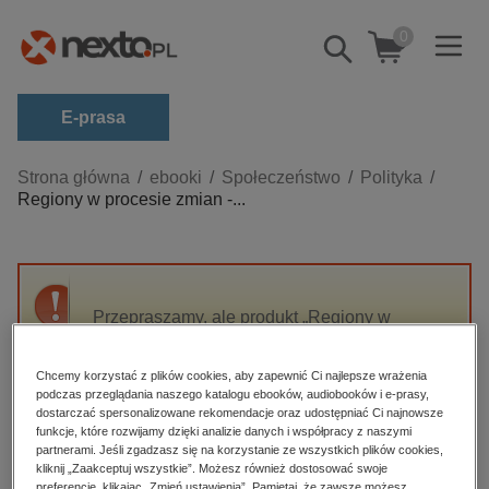
0
Pokaż/schowaj
wyszukiwarkę
E-prasa
Kategorie
Strona główna
ebooki
Społeczeństwo
Polityka
Regiony w procesie zmian -...
Zobacz wszystkie E-prasa
budownictwo, aranżacja wnętrz
biznesowe, branżowe, gospodarka
Przepraszamy, ale produkt „Regiony w
darmowe wydania
procesie zmian - samorząd, kapitał
dzienniki
terytorialny, ekologia, cyfryzacja” nie jest
Chcemy korzystać z plików cookies, aby zapewnić Ci najlepsze wrażenia
dostępny.
edukacja
podczas przeglądania naszego katalogu ebooków, audiobooków i e-prasy,
dostarczać spersonalizowane rekomendacje oraz udostępniać Ci najnowsze
hobby, sport, rozrywka
funkcje, które rozwijamy dzięki analizie danych i współpracy z naszymi
High-contrast mode
partnerami. Jeśli zgadzasz się na korzystanie ze wszystkich plików cookies,
komputery, internet, technologie, informatyka
kliknij „Zaakceptuj wszystkie”. Możesz również dostosować swoje
preferencje, klikając „Zmień ustawienia”. Pamiętaj, że zawsze możesz