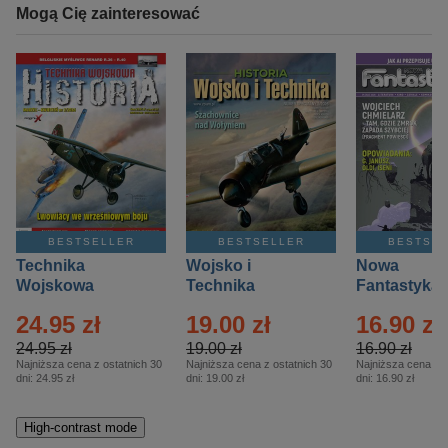
Mogą Cię zainteresować
BESTSELLER
BESTSELLER
BESTSE
Technika
Wojsko i
Nowa
Wojskowa
Technika
Fantastyka 
Historia – Eprasa
Historia Wydanie
Eprasa – 4/
24.95 zł
19.00 zł
16.90 zł
– 2/2026
Specjalne –
Eprasa – 2/2026
24.95 zł
19.00 zł
16.90 zł
Najniższa cena z ostatnich 30
Najniższa cena z ostatnich 30
Najniższa cena z o
dni:
24.95 zł
dni:
19.00 zł
dni:
16.90 zł
High-contrast mode