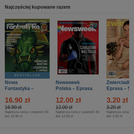
Najczęściej kupowane razem
BESTSELLER
Nowa
Newsweek
Zwierciadło
Fantastyka –
Polska – Eprasa
Eprasa – 5/
Eprasa – 5/2026
– 13/2026
16.90 zł
12.00 zł
3.20 zł
16.90 zł
12.00 zł
3.20 zł
Najniższa cena z ostatnich 30
Najniższa cena z ostatnich 30
Najniższa cena z o
dni:
16.90 zł
dni:
12.00 zł
dni:
3.20 zł