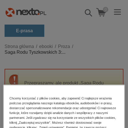
0
Pokaż/schowaj
wyszukiwarkę
E-prasa
Kategorie
Strona główna
ebooki
Proza
Saga Rodu Tyszkowskich 3:...
Zobacz wszystkie E-prasa
budownictwo, aranżacja wnętrz
biznesowe, branżowe, gospodarka
Przepraszamy, ale produkt „Saga Rodu
darmowe wydania
Tyszkowskich 3: Jemioła, klątwa i cholera.
dzienniki
Saga rodu Tyszkowskich. Tom 3” nie jest
Chcemy korzystać z plików cookies, aby zapewnić Ci najlepsze wrażenia
dostępny.
edukacja
podczas przeglądania naszego katalogu ebooków, audiobooków i e-prasy,
dostarczać spersonalizowane rekomendacje oraz udostępniać Ci najnowsze
hobby, sport, rozrywka
funkcje, które rozwijamy dzięki analizie danych i współpracy z naszymi
High-contrast mode
partnerami. Jeśli zgadzasz się na korzystanie ze wszystkich plików cookies,
komputery, internet, technologie, informatyka
kliknij „Zaakceptuj wszystkie”. Możesz również dostosować swoje
preferencje, klikając „Zmień ustawienia”. Pamiętaj, że zawsze możesz