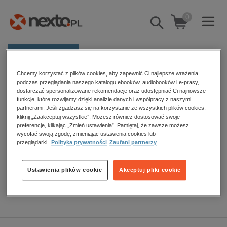
0
Pokaż/schowaj
wyszukiwarkę
E-prasa
Chcemy korzystać z plików cookies, aby zapewnić Ci najlepsze wrażenia
Kategorie
Strona główna
ebooki
Społeczeństwo
Psychologia
podczas przeglądania naszego katalogu ebooków, audiobooków i e-prasy,
dostarczać spersonalizowane rekomendacje oraz udostępniać Ci najnowsze
Zobacz wszystkie E-prasa
funkcje, które rozwijamy dzięki analizie danych i współpracy z naszymi
partnerami. Jeśli zgadzasz się na korzystanie ze wszystkich plików cookies,
Psychologia – ebooki
kliknij „Zaakceptuj wszystkie”. Możesz również dostosować swoje
budownictwo, aranżacja wnętrz
preferencje, klikając „Zmień ustawienia”. Pamiętaj, że zawsze możesz
wycofać swoją zgodę, zmieniając ustawienia cookies lub
biznesowe, branżowe, gospodarka
przeglądarki.
Polityka prywatności
Zaufani partnerzy
darmowe wydania
Sortowanie
Filtrowanie
dzienniki
Ustawienia plików cookie
Akceptuj pliki cookie
edukacja
Brak produktów.
hobby, sport, rozrywka
komputery, internet, technologie, informatyka