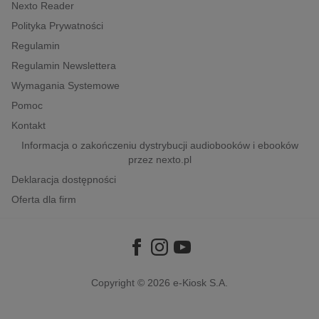
kobiece, lifestyle, kultura
Nexto Reader
Polityka Prywatności
polityka, społeczno-informacyjne
Regulamin
psychologiczne
Regulamin Newslettera
inne
Wymagania Systemowe
popularno-naukowe
Pomoc
historia
Kontakt
zdrowie
Informacja o zakończeniu dystrybucji audiobooków i ebooków
przez nexto.pl
religie
Deklaracja dostępności
Oferta dla firm
Copyright © 2026
e-Kiosk S.A.