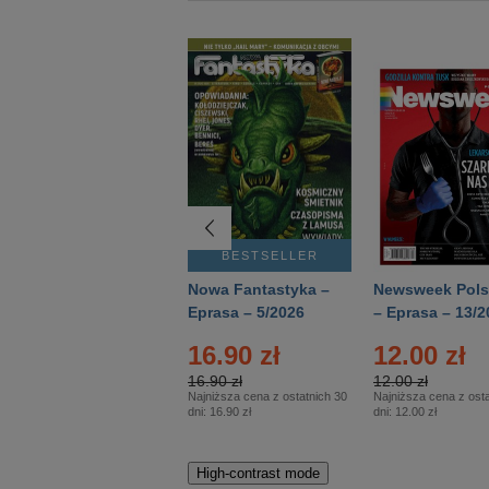
BESTSELLER
BESTSELLER
Deutsch Aktuell –
Nowa Fantastyka –
Newsweek Pols
Eprasa – 2/2026
Eprasa – 5/2026
– Eprasa – 13/2
16.90 zł
12.00 zł
16.90 zł
12.00 zł
Najniższa cena z ostatnich 30
Najniższa cena z osta
dni:
16.90 zł
dni:
12.00 zł
High-contrast mode