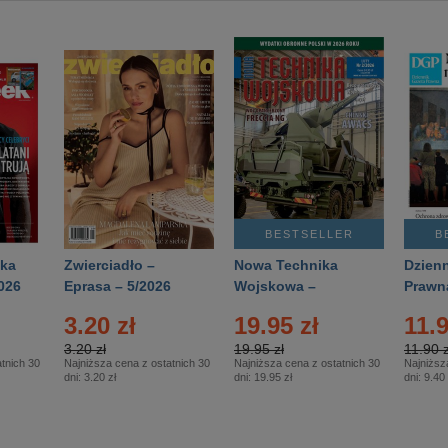
BESTSELLER
B
ka
Zwierciadło –
Nowa Technika
Dzienn
026
Eprasa – 5/2026
Wojskowa –
Prawn
Eprasa – 2/2026
65/20
3.20 zł
19.95 zł
11.9
3.20 zł
19.95 zł
11.90 z
tnich 30
Najniższa cena z ostatnich 30
Najniższa cena z ostatnich 30
Najniższ
dni:
3.20 zł
dni:
19.95 zł
dni:
9.40 