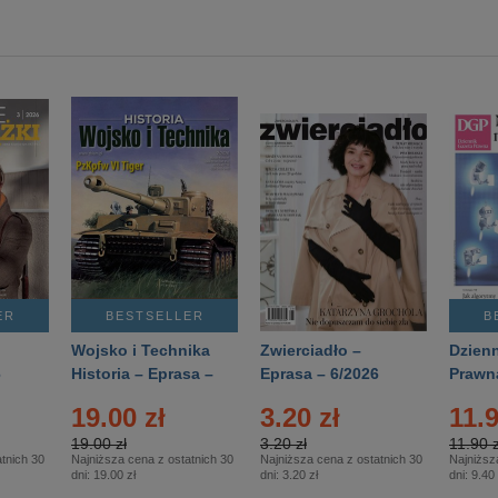
ER
BESTSELLER
B
Wojsko i Technika
Zwierciadło –
Dzienn
6
Historia – Eprasa –
Eprasa – 6/2026
Prawn
2/2026
74/20
19.00 zł
3.20 zł
11.9
19.00 zł
3.20 zł
11.90 z
tnich 30
Najniższa cena z ostatnich 30
Najniższa cena z ostatnich 30
Najniższ
dni:
19.00 zł
dni:
3.20 zł
dni:
9.40 