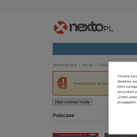
Kategorie
Strona główna
ebooki
Dokument, literatura fak
budownictwo, aranżacja wnętrz
Chcemy korzy
ebooków, aud
biznesowe, branżowe, gospodarka
Przepraszamy, ale produkt „Urbi et Gorbi.
które rozwij
darmowe wydania
wszystkich p
dzienniki
„Zmień ustaw
High-contrast mode
przeglądarki.
edukacja
hobby, sport, rozrywka
Polecane
komputery, internet, technologie,
informatyka
kobiece, lifestyle, kultura