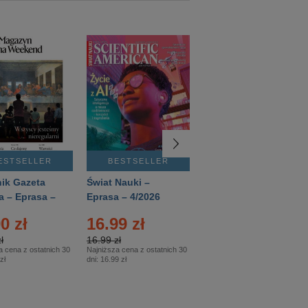
ESTSELLER
BESTSELLER
BESTSELLER
ik Gazeta
Świat Nauki –
Mówią Wieki –
a – Eprasa –
Eprasa – 4/2026
Eprasa – 3/2026
26
0 zł
16.99 zł
12.50 zł
ł
16.99 zł
12.50 zł
a cena z ostatnich 30
Najniższa cena z ostatnich 30
Najniższa cena z ostatnich 30
zł
dni:
16.99 zł
dni:
12.50 zł