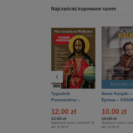
Najczęściej kupowane razem
BESTSELLER
BESTSELL
Technika
Tygodnik
Nowe Książki –
Wojskowa Historia
Powszechny –
Eprasa – 3/202
- Numer specjalny
Eprasa – 14/2026
12.00 zł
10.00 zł
– Eprasa – 2/2026
12.00 zł
10.00 zł
Najniższa cena z ostatnich 30
Najniższa cena z osta
dni:
11.40 zł
dni:
10.00 zł