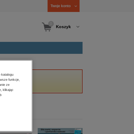
Twoje konto
0
Koszyk
 katalogu
wsze funkcje,
est dostępny.
anie ze
, klikając
b