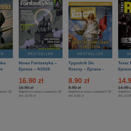
ER
BESTSELLER
BESTSELLER
B
ika
Nowa Fantastyka –
Tygodnik Do
Teraz 
ie
Eprasa – 4/2026
Rzeczy – Eprasa –
Eprasa
rasa
14/2026
16.90 zł
8.90 zł
14.9
16.90 zł
8.90 zł
14.99 z
tnich 30
Najniższa cena z ostatnich 30
Najniższa cena z ostatnich 30
Najniższ
dni:
16.90 zł
dni:
8.90 zł
dni:
14.99