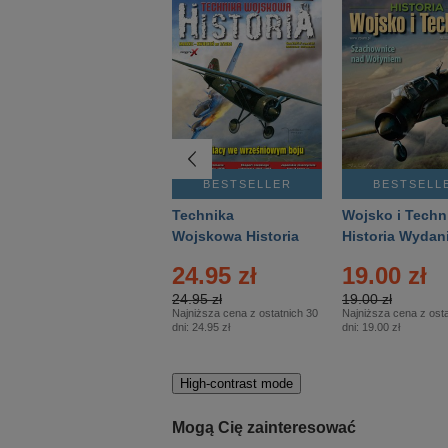
BESTSELLER
BESTSELLER
BESTSELL
Gość Niedzielny -
Technika
Wojsko i Techn
Warszawski –
Wojskowa Historia
Historia Wydan
Eprasa – 14/2026
– Eprasa – 2/2026
Specjalne – Ep
4.00 zł
24.95 zł
19.00 zł
– 2/2026
4.00 zł
24.95 zł
19.00 zł
Najniższa cena z ostatnich 30
Najniższa cena z ostatnich 30
Najniższa cena z osta
dni:
3.80 zł
dni:
24.95 zł
dni:
19.00 zł
High-contrast mode
Mogą Cię zainteresować