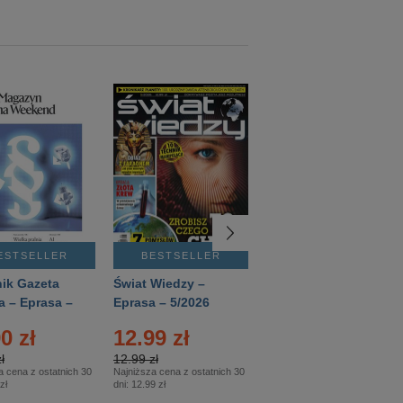
ESTSELLER
BESTSELLER
BESTSELLER
ik Gazeta
Świat Wiedzy –
T3 – Eprasa –
a – Eprasa –
Eprasa – 5/2026
4/2026
26
0 zł
12.99 zł
9.50 zł
ł
12.99 zł
9.50 zł
a cena z ostatnich 30
Najniższa cena z ostatnich 30
Najniższa cena z ostatnich 30
zł
dni:
12.99 zł
dni:
11.90 zł