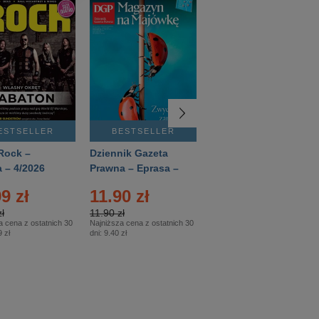
ESTSELLER
BESTSELLER
BESTSELLER
Rock –
Dziennik Gazeta
Świat Wiedzy
 – 4/2026
Prawna – Eprasa –
Historia – Eprasa –
83/2026
2/2026
9 zł
11.90 zł
13.99 zł
ł
11.90 zł
13.99 zł
a cena z ostatnich 30
Najniższa cena z ostatnich 30
Najniższa cena z ostatnich 30
 zł
dni:
9.40 zł
dni:
13.99 zł