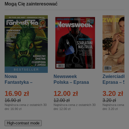
Mogą Cię zainteresować
BESTSELLER
Nowa
Newsweek
Zwierciadło
Fantastyka –
Polska – Eprasa
Eprasa – 5/
Eprasa – 5/2026
– 13/2026
16.90 zł
12.00 zł
3.20 zł
16.90 zł
12.00 zł
3.20 zł
Najniższa cena z ostatnich 30
Najniższa cena z ostatnich 30
Najniższa cena z o
dni:
16.90 zł
dni:
12.00 zł
dni:
3.20 zł
High-contrast mode