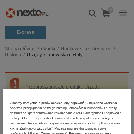
0
Pokaż/schowaj
wyszukiwarkę
E-prasa
Kategorie
Strona główna
ebooki
Naukowe i akademickie
Historia
Urzędy, stanowiska i tytuły...
Zobacz wszystkie E-prasa
budownictwo, aranżacja wnętrz
biznesowe, branżowe, gospodarka
Przepraszamy, ale produkt „Urzędy,
darmowe wydania
stanowiska i tytuły urzędowe w Królestwie
dzienniki
Polskim (1815-1915) Materiały do słownika”
Chcemy korzystać z plików cookies, aby zapewnić Ci najlepsze wrażenia
nie jest dostępny.
edukacja
podczas przeglądania naszego katalogu ebooków, audiobooków i e-prasy,
dostarczać spersonalizowane rekomendacje oraz udostępniać Ci najnowsze
hobby, sport, rozrywka
funkcje, które rozwijamy dzięki analizie danych i współpracy z naszymi
High-contrast mode
partnerami. Jeśli zgadzasz się na korzystanie ze wszystkich plików cookies,
komputery, internet, technologie, informatyka
kliknij „Zaakceptuj wszystkie”. Możesz również dostosować swoje
preferencje, klikając „Zmień ustawienia”. Pamiętaj, że zawsze możesz