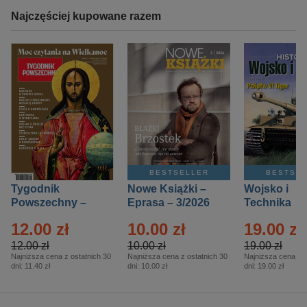
Najczęściej kupowane razem
BESTSELLER
BESTSE
Tygodnik
Nowe Książki –
Wojsko i
Powszechny –
Eprasa – 3/2026
Technika
Eprasa – 14/2026
Historia – E
12.00 zł
10.00 zł
19.00 zł
– 2/2026
12.00 zł
10.00 zł
19.00 zł
Najniższa cena z ostatnich 30
Najniższa cena z ostatnich 30
Najniższa cena z o
dni:
11.40 zł
dni:
10.00 zł
dni:
19.00 zł