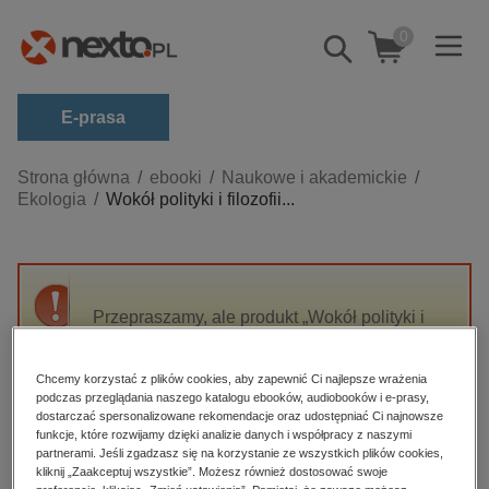
0
Pokaż/schowaj
wyszukiwarkę
E-prasa
Kategorie
Strona główna
ebooki
Naukowe i akademickie
Ekologia
Wokół polityki i filozofii...
Zobacz wszystkie E-prasa
budownictwo, aranżacja wnętrz
biznesowe, branżowe, gospodarka
Przepraszamy, ale produkt „Wokół polityki i
darmowe wydania
filozofii zrównoważonego rozwoju. Księga
dzienniki
jubileuszowa ofiarowana Andrzejowi
Chcemy korzystać z plików cookies, aby zapewnić Ci najlepsze wrażenia
Papuzińskiemu z okazji 65-lecia urodzin i 40-
edukacja
podczas przeglądania naszego katalogu ebooków, audiobooków i e-prasy,
lecia pracy naukowej” nie jest dostępny.
dostarczać spersonalizowane rekomendacje oraz udostępniać Ci najnowsze
hobby, sport, rozrywka
funkcje, które rozwijamy dzięki analizie danych i współpracy z naszymi
partnerami. Jeśli zgadzasz się na korzystanie ze wszystkich plików cookies,
komputery, internet, technologie, informatyka
High-contrast mode
kliknij „Zaakceptuj wszystkie”. Możesz również dostosować swoje