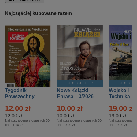
Najczęściej kupowane razem
BESTSELLER
BESTSE
Tygodnik
Nowe Książki –
Wojsko i
Powszechny –
Eprasa – 3/2026
Technika
Eprasa – 14/2026
Historia – E
12.00 zł
10.00 zł
19.00 zł
– 2/2026
12.00 zł
10.00 zł
19.00 zł
Najniższa cena z ostatnich 30
Najniższa cena z ostatnich 30
Najniższa cena z o
dni:
11.40 zł
dni:
10.00 zł
dni:
19.00 zł