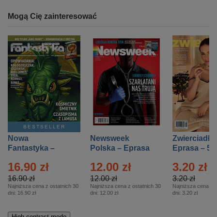
Mogą Cię zainteresować
BESTSELLER
Nowa
Newsweek
Zwierciadło
Fantastyka –
Polska – Eprasa
Eprasa – 5/
Eprasa – 5/2026
– 13/2026
16.90 zł
12.00 zł
3.20 zł
16.90 zł
12.00 zł
3.20 zł
Najniższa cena z ostatnich 30
Najniższa cena z ostatnich 30
Najniższa cena z o
dni:
16.90 zł
dni:
12.00 zł
dni:
3.20 zł
High-contrast mode