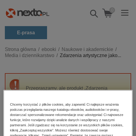
0
Pokaż/schowaj
wyszukiwarkę
E-prasa
Kategorie
Strona główna
ebooki
Naukowe i akademickie
Media i dziennikarstwo
Zdarzenia artystyczne jako...
Zobacz wszystkie E-prasa
budownictwo, aranżacja wnętrz
biznesowe, branżowe, gospodarka
Przepraszamy, ale produkt „Zdarzenia
darmowe wydania
artystyczne jako impuls transformujący miasto
dzienniki
na przykładzie Łodzi po 1989 r.” nie jest
Chcemy korzystać z plików cookies, aby zapewnić Ci najlepsze wrażenia
dostępny.
edukacja
podczas przeglądania naszego katalogu ebooków, audiobooków i e-prasy,
dostarczać spersonalizowane rekomendacje oraz udostępniać Ci najnowsze
hobby, sport, rozrywka
funkcje, które rozwijamy dzięki analizie danych i współpracy z naszymi
High-contrast mode
partnerami. Jeśli zgadzasz się na korzystanie ze wszystkich plików cookies,
komputery, internet, technologie, informatyka
kliknij „Zaakceptuj wszystkie”. Możesz również dostosować swoje
preferencje, klikając „Zmień ustawienia”. Pamiętaj, że zawsze możesz