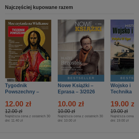
Najczęściej kupowane razem
BESTSELLER
BESTSE
Tygodnik
Nowe Książki –
Wojsko i
Powszechny –
Eprasa – 3/2026
Technika
Eprasa – 14/2026
Historia – E
12.00 zł
10.00 zł
19.00 zł
– 2/2026
12.00 zł
10.00 zł
19.00 zł
Najniższa cena z ostatnich 30
Najniższa cena z ostatnich 30
Najniższa cena z o
dni:
11.40 zł
dni:
10.00 zł
dni:
19.00 zł