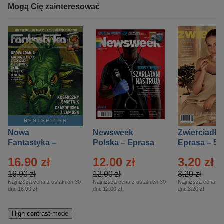
Mogą Cię zainteresować
BESTSELLER
Nowa
Newsweek
Zwierciadło
Fantastyka –
Polska – Eprasa
Eprasa – 5/
Eprasa – 5/2026
– 13/2026
16.90 zł
12.00 zł
3.20 zł
16.90 zł
12.00 zł
3.20 zł
Najniższa cena z ostatnich 30
Najniższa cena z ostatnich 30
Najniższa cena z o
dni:
16.90 zł
dni:
12.00 zł
dni:
3.20 zł
High-contrast mode